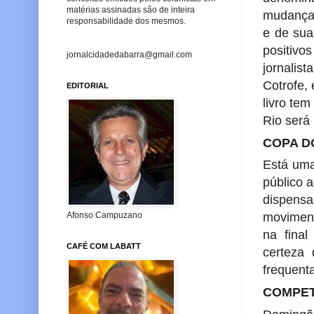
matérias assinadas são de inteira
mudança”
responsabilidade dos mesmos.
e de sua
positivo
jornalcidadedabarra@gmail.com
jornali
Cotrofe,
EDITORIAL
livro te
Rio será
COPA D
Está uma
público 
dispensa
Afonso Campuzano
moviment
na fina
CAFÉ COM LABATT
certeza
frequent
COMPET