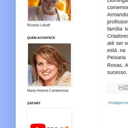
Domingã
comemor
Armando
profissi
Ricardo Labatt
família 
Criadore
QUEM ACONTECE
até ser 
está na
Peixaria
Rosas,
A
sucesso.
Maria Helena Camtamissa
Postagem ma
ZAP.ART