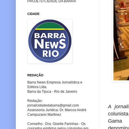
PROJETO CIDADE DA BARRA
CIDADE
REDAÇÃO
Barra News Empresa Jornalística e
Editora Ltda.
Barra da Tijuca - Rio de Janeiro
Redação:
jornalcidadedabarra
@gmail.com
A jornal
Assessoria Jurídica: Dr. Marcos André
colunista
Campuzano Martinez
Gama 
Conselho : Dra. Giselle Farinhas - Os
denomi
conceitos emitidos pelos colunistas em