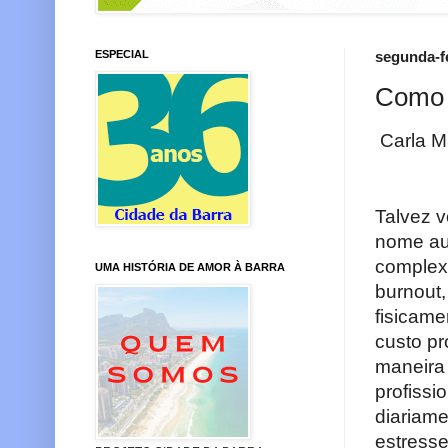
ESPECIAL
segunda-fe
Como 
Carla M
Talvez v
nome au
complex
UMA HISTÓRIA DE AMOR À BARRA
burnout
fisicame
custo p
maneira 
profissi
diariam
estress