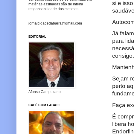
si e iss
matérias assinadas são de inteira
responsabilidade dos mesmos.
saudáve
Autocom
jornalcidadedabarra@gmail.com
Já falam
EDITORIAL
para li
necessár
consigo.
Mantenh
Sejam r
perto aq
Afonso Campuzano
fundamen
Faça ex
CAFÉ COM LABATT
É compro
libera h
Endorfi