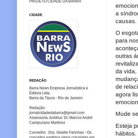
PROJETO CIDADE DA BARRA
emociona
a síndro
CIDADE
causas.
O esgot
para no
aconteç
outras 
revital
da vida,
mudança
REDAÇÃO
de rela
Barra News Empresa Jornalística e
Editora Ltda.
agora li
Barra da Tijuca - Rio de Janeiro
emocion
Redação:
jornalcidadedabarra
@gmail.com
Mude se
Assessoria Jurídica: Dr. Marcos André
Campuzano Martinez
Esteja p
hábitos.
Conselho : Dra. Giselle Farinhas - Os
conceitos emitidos pelos colunistas em