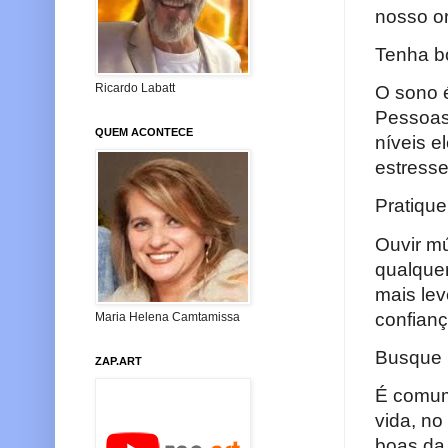
nosso o
Tenha b
Ricardo Labatt
O sono é
Pessoas
QUEM ACONTECE
níveis e
estresse
Pratique
Ouvir mú
qualquer
mais lev
confianç
Maria Helena Camtamissa
Busque r
ZAP.ART
É comum
vida, no
boas da 