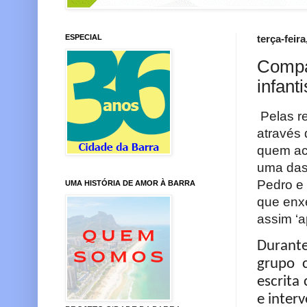
ESPECIAL
terça-feir
Compan
infant
Pelas r
através 
quem aco
uma das 
Pedro e 
UMA HISTÓRIA DE AMOR À BARRA
que enxe
assim ‘a
Durante
grupo c
escrita 
e inter