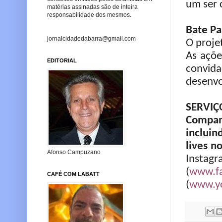
um ser 
matérias assinadas são de inteira
responsabilidade dos mesmos.
Bate P
jornalcidadedabarra@gmail.com
O proje
As açõe
EDITORIAL
convid
desenvo
SERVIÇ
Companh
incluin
lives n
Afonso Campuzano
Instag
(
www.fa
CAFÉ COM LABATT
(
www.yo