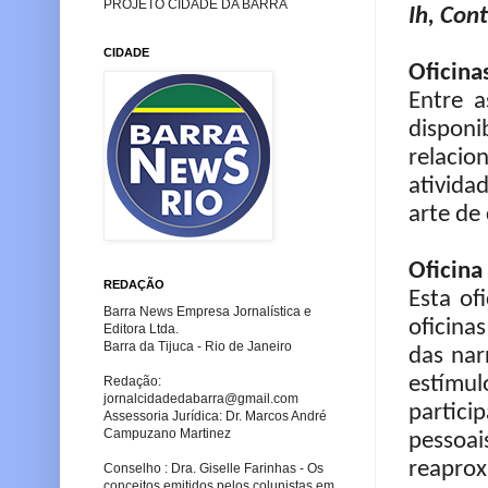
PROJETO CIDADE DA BARRA
Ih, Cont
CIDADE
Oficina
Entre a
dispon
relacio
ativida
arte de 
Oficina
REDAÇÃO
Esta of
Barra News Empresa Jornalística e
oficina
Editora Ltda.
Barra da Tijuca - Rio de Janeiro
das nar
estímu
Redação:
jornalcidadedabarra
@gmail.com
partic
Assessoria Jurídica: Dr. Marcos André
Campuzano Martinez
pesso
reapro
Conselho : Dra. Giselle Farinhas - Os
conceitos emitidos pelos colunistas em