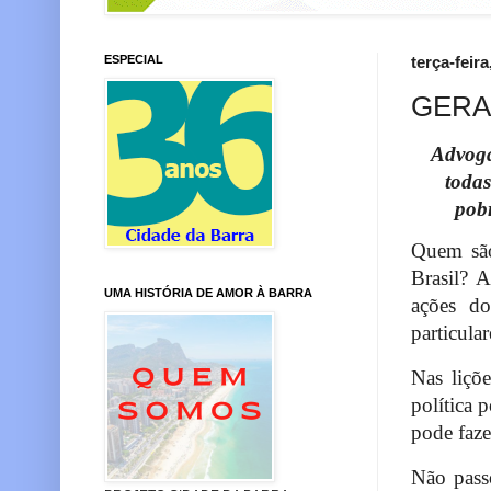
ESPECIAL
terça-feir
GERAL
Advoga
todas
pobr
Quem são
Brasil? A
UMA HISTÓRIA DE AMOR À BARRA
ações do
particula
Nas liçõ
política 
pode fazer
Não passo