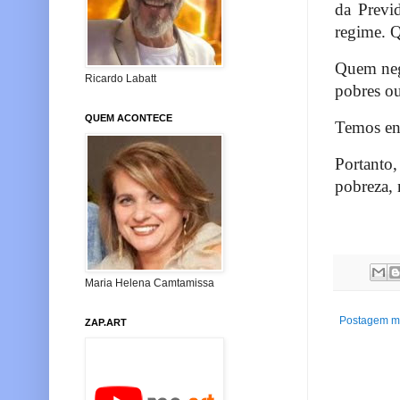
da Previ
regime. Q
Quem nego
Ricardo Labatt
pobres ou 
QUEM ACONTECE
Temos ent
Portanto,
pobreza, 
Maria Helena Camtamissa
Postagem ma
ZAP.ART