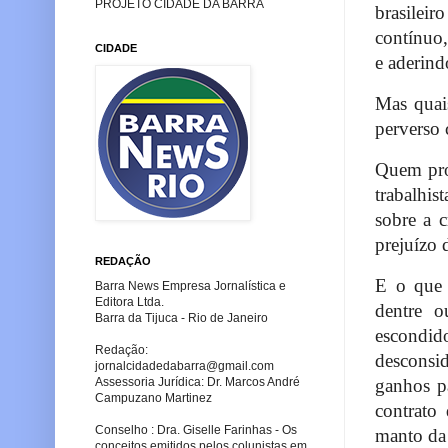
PROJETO CIDADE DA BARRA
brasileir
contínuo,
CIDADE
e aderind
Mas quais
perverso 
Quem pro
trabalhis
sobre a 
prejuízo 
REDAÇÃO
E o que 
Barra News Empresa Jornalística e
Editora Ltda.
dentre o
Barra da Tijuca - Rio de Janeiro
escondido
Redação:
desconsid
jornalcidadedabarra
@gmail.com
ganhos p
Assessoria Jurídica: Dr. Marcos André
Campuzano Martinez
contrato 
Conselho : Dra. Giselle Farinhas - Os
manto da
conceitos emitidos pelos colunistas em