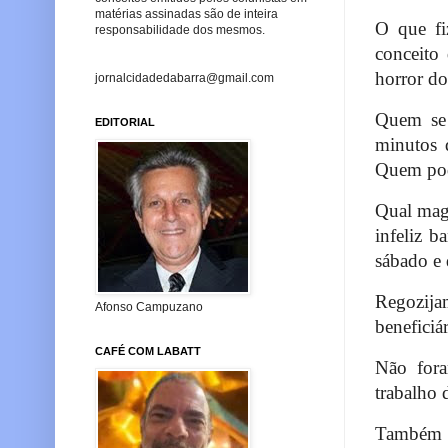
matérias assinadas são de inteira
O que fi
responsabilidade dos mesmos.
conceito
horror do
jornalcidadedabarra@gmail.com
Quem se 
EDITORIAL
minutos q
Quem pod
Qual mag
infeliz b
sábado e 
Regozija
Afonso Campuzano
beneficiár
CAFÉ COM LABATT
Não foram
trabalho 
Também n