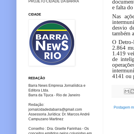
documenta
PROJETO CIDADE DA BARRA
e falta do
CIDADE
Nas açõe
intermuni
desvio de
também at
O Detro-
2.864 mu
1.419 veí
de intel
operaçõ
intermun
4141 ou 
REDAÇÃO
Barra News Empresa Jornalística e
Editora Ltda.
Barra da Tijuca - Rio de Janeiro
Redação:
Postagem ma
jornalcidadedabarra
@gmail.com
Assessoria Jurídica: Dr. Marcos André
Campuzano Martinez
Conselho : Dra. Giselle Farinhas - Os
conceitos emitidos pelos colunistas em