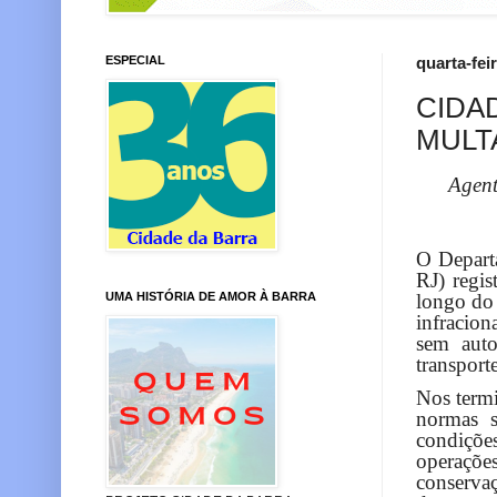
ESPECIAL
quarta-fei
CIDA
MULT
Agent
O Depart
RJ) regi
UMA HISTÓRIA DE AMOR À BARRA
longo do 
infracion
sem auto
transport
Nos termi
normas s
condições
operaçõe
conserva