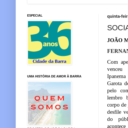
ESPECIAL
quinta-fei
SOCIA
JOÃO 
FERNA
Com ape
venceu
Ipanema 
UMA HISTÓRIA DE AMOR À BARRA
Garota d
pelo co
l
embro
b
corpo
d
e
desfile
v
do púb
acontece