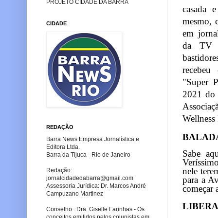
PROJETO CIDADE DA BARRA
c
asada
e
mesmo, c
CIDADE
em jornal
da TV 
bastidore
recebeu 
"Super P
2021 do 
Associaç
Wellness 
REDAÇÃO
BALAD
Barra News Empresa Jornalística e
Editora Ltda.
Sabe aq
Barra da Tijuca - Rio de Janeiro
Veríssim
nele ter
Redação:
jornalcidadedabarra
@gmail.com
para a A
Assessoria Jurídica: Dr. Marcos André
começar a
Campuzano Martinez
LIBER
Conselho : Dra. Giselle Farinhas - Os
conceitos emitidos pelos colunistas em