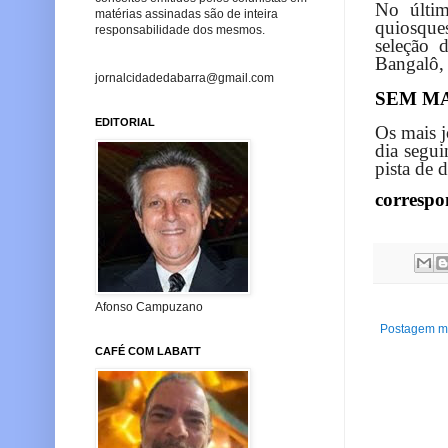
No últim
matérias assinadas são de inteira
quiosque
responsabilidade dos mesmos.
seleção 
Bangalô,
jornalcidadedabarra@gmail.com
SEM M
EDITORIAL
Os mais j
dia segui
pista de 
correspo
Afonso Campuzano
Postagem ma
CAFÉ COM LABATT