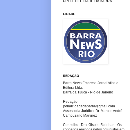
PROJETO CIDADE DA BARRA
CIDADE
REDAÇÃO
Barra News Empresa Jornalística e
Editora Ltda.
Barra da Tijuca - Rio de Janeiro
Redação:
jornalcidadedabarra
@gmail.com
Assessoria Jurídica: Dr. Marcos André
Campuzano Martinez
Conselho : Dra. Giselle Farinhas - Os
conceitos emitidos pelos colunistas em