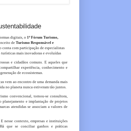
stentabilidade
ormas digitais, o
1º Fórum Turismo,
onceito de
Turismo Responsável e
o conta com participação de especialistas
 turísticas mais inovadoras e evoluídas
essoas e cidadãos comuns. E aqueles que
 compartilhar experiência, conhecimento e
egeneração de ecossistemas.
sticas vem ao encontro de uma demanda mais
ida no planeta nunca estiveram tão juntos.
smo convencional, tornou-se consultora,
o planejamento e implantação de projetos
marcas atendidas se associam a valores de
E nesse contexto, empresas e instituições
 Há que se conciliar ganhos e práticas