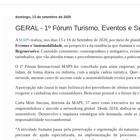
domingo, 13 de setembro de 2020
GERAL - 1º Fórum Turismo, Eventos e Su
A
MAPS
realiza, nos dias 15 e 16 de Setembro de 2020, por meio de plataf
Eventos e Sustentabilidade
, na perspectiva da tendência que ilumina o c
Regenerativo
. Conteúdo consistente, contemporâneo e instigativo, event
tarimbados, que vão abordar temas e procedimentos apropriados a práticas
O 1º Fórum Internacional MAPS foi concebido para atrair empresas, p
lidam, de forma direta ou indireta, com a ampla cadeia turística. Quer
network; mostrar
cases
de sucesso onde a sustentabilidade evolui para a r
A percepção não linear (e mais holística) dos provedores de ofertas turí
exigente e cuidadosa dos consumidores. Bem-estar pessoal e o futuro da v
Carla Mott Ancona, diretora da MAPS, 37 anos como executiva no turi
empreendedora e movida a networking global. Desde 2018, dedica-se a
sustentáveis. Desenvolve e implanta estratégias sob demanda, onde as 
responsabilidade socioambiental.
“A atividade humana passa pela preservação e regeneração da natureza. 
precisam de ajuda especializada, na implementação de processos.