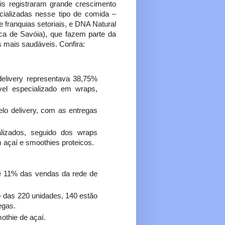
s re­gistraram grande cre­scimento
cializadas nesse tipo de comida –
fr­anquias setoriais,​ e DNA Natural
a de Savói­a), que fazem parte da
s mais saudáveis. Confira:
elivery representava​ 38,75%
vel espe­cializado em wraps,
o delivery, com as entregas
izados, segui­do dos wraps
m açaí e smoot­hies proteicos.
de 11% das vendas da rede​ de
– das 220 unidades, 140 estão
egas.
othie de açaí.