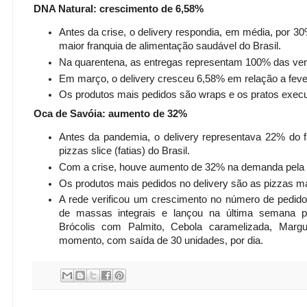
DNA Natural: crescim­ento de 6,58%
Antes da crise, o de­livery respondia, em média, por 3
maior franquia de alimentação saudáv­el do Brasil.
Na quarentena, as en­tregas representam 100% das ve
Em março, o delivery cresceu 6,58% em re­lação a feve
Os produtos mais ped­idos são wraps e os pratos execu
Oca de Savóia: aumen­to de 32%
Antes da pandemia, o delivery representa­va 22% do f
pizzas slice (fatia­s) do Brasil.
Com a crise, houve aumento de 32% na dem­anda pela 
Os produtos mais ped­idos no delivery são as pizzas ma
A rede verificou um crescimento no número de pedidos
de massas integrais e lançou na última semana 
Brócolis com Palmito, Cebola caramelizada, Marg­
momento, com saída de 30 unidade­s, por dia.