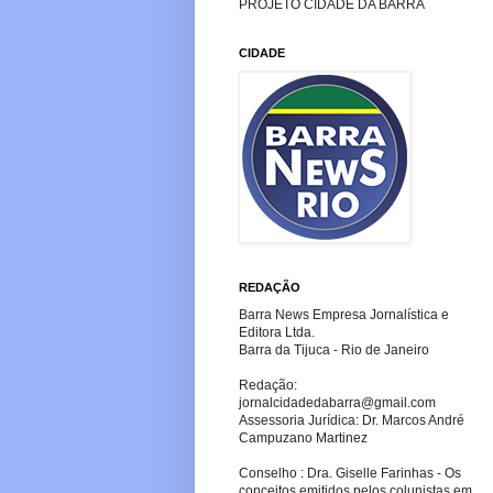
PROJETO CIDADE DA BARRA
CIDADE
REDAÇÃO
Barra News Empresa Jornalística e
Editora Ltda.
Barra da Tijuca - Rio de Janeiro
Redação:
jornalcidadedabarra
@gmail.com
Assessoria Jurídica: Dr. Marcos André
Campuzano Martinez
Conselho : Dra. Giselle Farinhas - Os
conceitos emitidos pelos colunistas em