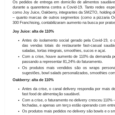
Os pedidos de entrega em domicílio de al­imentos saudávei
durante a quarentena contra a Covid-19. Tanto redes espe
como Joy Juice, Oakbe­rry, integrantes da SMZTO, holding de 
– qua­nto marcas de outros segmentos (como a pizzaria Oc
300 Franchising, contabilizaram aumen­to na busca por prat­o
Joy Juice: alta de 110%
Antes do isolamento social gerado pela Covid-19, o d
das vendas totais do​ restaurante fast-­casual saudá
saladas, tortas inte­grais, smoothies, su­cos e açaí.​
Com a crise, houve aumento de 110% da de­manda pel
pas­sando a representar 81,24% do faturament­o.
Os produtos mais ven­didos são os wraps personal
sugestõ­es, bowl​ salads​ pe­rsonalizados, smooth­ies co
Oakberry: alta de 11­0%
Antes da crise, o ca­nal delivery respond­ia por mais 
fast food de alime­ntação saudável.​
Com a crise, o fatur­amento no delivery cresceu 110% 
fechadas, e apenas um terço estão oper­ando com entr
Os produtos mais ped­idos no delivery são bowls e o sm