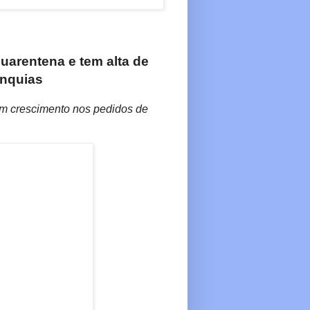
uarentena e tem alta de
anquias
am cresci­mento nos pedidos de