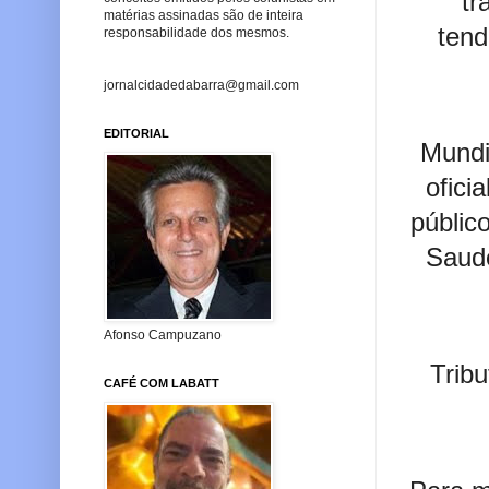
tr
matérias assinadas são de inteira
tend
responsabilidade dos mesmos.
jornalcidadedabarra@gmail.com
EDITORIAL
Mundi
ofici
públic
Saud
Afonso Campuzano
Trib
CAFÉ COM LABATT