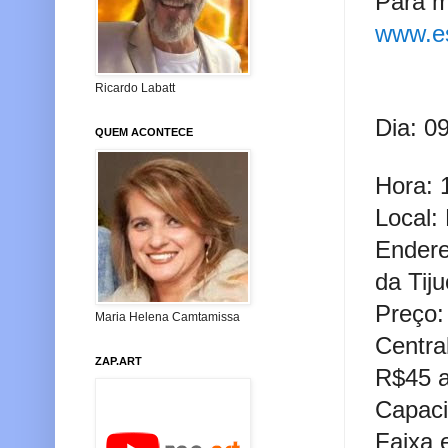
Para m
www.es
Ricardo Labatt
Dia: 0
QUEM ACONTECE
Hora: 
Local:
Endere
da Tij
Preço:
Maria Helena Camtamissa
Centra
ZAP.ART
R$45 a
Capaci
Faixa 