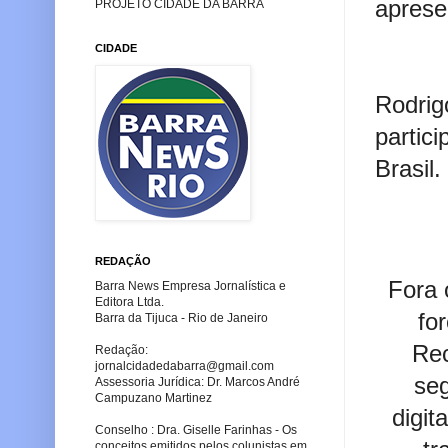
aprese
PROJETO CIDADE DA BARRA
CIDADE
Rodrig
partic
Brasil.
REDAÇÃO
Fora 
Barra News Empresa Jornalística e
Editora Ltda.
fo
Barra da Tijuca - Rio de Janeiro
Rec
Redação:
jornalcidadedabarra
@gmail.com
seg
Assessoria Jurídica: Dr. Marcos André
Campuzano Martinez
digit
Conselho : Dra. Giselle Farinhas - Os
conceitos emitidos pelos colunistas em