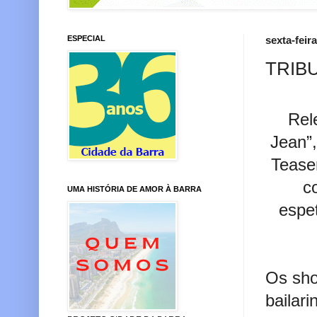
ESPECIAL
sexta-feir
TRIB
Rel
Jean”,
Tease
c
UMA HISTÓRIA DE AMOR À BARRA
espet
Os sho
bailari