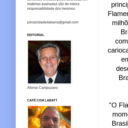
princ
matérias assinadas são de inteira
responsabilidade dos mesmos.
Flamen
milh
jornalcidadedabarra@gmail.com
Br
EDITORIAL
com
carioc
e
des
Bra
Afonso Campuzano
CAFÉ COM LABATT
"O Fl
mome
Brasi