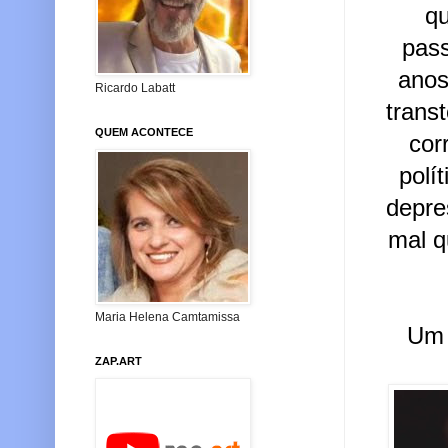
qu
pas
anos
Ricardo Labatt
trans
QUEM ACONTECE
cor
polí
depre
mal q
Maria Helena Camtamissa
Um 
ZAP.ART