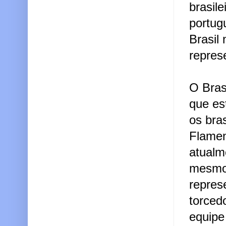
brasil
portug
Brasil
repres
O Bras
que es
os bras
Flamen
atualm
mesmo 
repres
torced
equipe