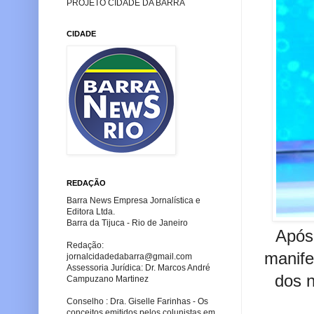
PROJETO CIDADE DA BARRA
CIDADE
REDAÇÃO
Barra News Empresa Jornalística e
Editora Ltda.
Barra da Tijuca - Rio de Janeiro
Após 
Redação:
manife
jornalcidadedabarra
@gmail.com
Assessoria Jurídica: Dr. Marcos André
dos n
Campuzano Martinez
Conselho : Dra. Giselle Farinhas - Os
conceitos emitidos pelos colunistas em