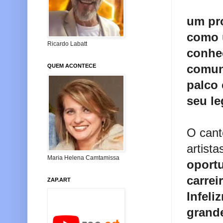
um pr
como u
Ricardo Labatt
conhec
comuni
QUEM ACONTECE
palco
seu le
O cant
artist
Maria Helena Camtamissa
oportu
carrei
ZAP.ART
Infel
grand