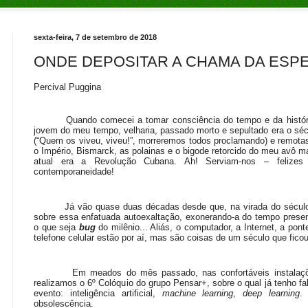
sexta-feira, 7 de setembro de 2018
ONDE DEPOSITAR A CHAMA DA ESP
Percival Puggina
Quando comecei a tomar consciência do tempo e da história,
jovem do meu tempo, velharia, passado morto e sepultado era o séc
(“Quem os viveu, viveu!”, morreremos todos proclamando) e remotas
o Império, Bismarck, as polainas e o bigode retorcido do meu avô m
atual era a Revolução Cubana. Ah! Serviam-nos – felize
contemporaneidade!
Já vão quase duas décadas desde que, na virada do século, 
sobre essa enfatuada autoexaltação, exonerando-a do tempo pres
o que seja
bug
do milênio... Aliás, o computador, a Internet, a pont
telefone celular estão por aí, mas são coisas de um século que ficou 
Em meados do mês passado, nas confortáveis instalações 
realizamos o 6º Colóquio do grupo Pensar+, sobre o qual já tenho fa
evento: inteligência artificial,
machine learning
,
deep learning
.
obsolescência.