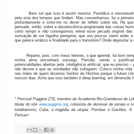
Bem sei que isso é assim mesmo. Periódica e inexoravelme
pela sina dos tempos que findam. Mas convenhamos, foi a primei
profundamente e sinto-me no dever de refletir sobre ela. Há que
pensado, então, sobre a obsolescência programada das coisas huma
certo tempo e não conseguimos retirar esse pecado original da
sensação de ser fagulha peregrina, que uns poucos veem arder, e
que parece errático e finalidade para o transitório? Onde depositar
Reparto, pois, com meus leitores, o que aprendi, há bom tempo,
minha alma encontrará sossego. Percebi, vendo o justifi
potencialidades abertas pela inteligência artificial, que eu preciso –
não devore e que as novidades não sufoquem. Coloco minha vida e e
nas mãos de quem dizemos Senhor da História porque o futuro Lhe
nossos dias. Acho que isso também é
deep learning,
em dimensão 
* Percival Puggina (73), membro da Academia Rio-Grandense de Letra
titular do site
www.puggina.org
, colunista de dezenas de jornais e s
totalitarismo; Cuba, a tragédia da utopia; Pombas e Gaviões; A 
Pensar+.