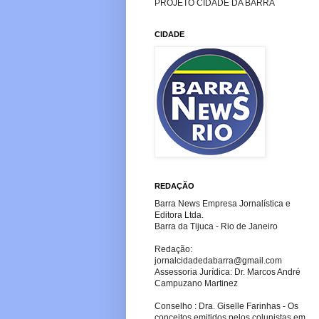
PROJETO CIDADE DA BARRA
CIDADE
REDAÇÃO
Barra News Empresa Jornalística e
Editora Ltda.
Barra da Tijuca - Rio de Janeiro
Redação:
jornalcidadedabarra
@gmail.com
Assessoria Jurídica: Dr. Marcos André
Campuzano Martinez
Conselho : Dra. Giselle Farinhas - Os
conceitos emitidos pelos colunistas em