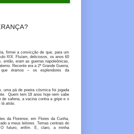
ERANÇA?
 firmei a convicção de que, para um
ulo XIX. Fluíam, deliciosos, os anos 60
, então, eram as guerras napoleônicas,
aterno. Recente era a 2ª Grande Guerra;
s que éramos – os esplendores da
uma pá de poeira cósmica foi jogada
ente. Quem tem 18 anos hoje nem sabe
e de safena, a vacina contra a gripe e o
lá atrás.
da Florense, em Flores da Cunha,
lado a meus leitores. Temas centrais do
 O futuro, enfim. E, claro, a minha