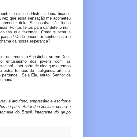
nte, o sino da História dobra finados
ra vez que essa sensação me acometeu
 aprender dela. Se possível já. Tenho
nas. Fomos feitos para dar defeito num
s coisas que fazemos. Como superar a
 passa? Onde encontrar sentido para o
 a chama da nossa esperança?
 do irrequieto Agostinho: só em Deus
cado entusiasmo dos jovens com as
 preciso! – ser parte de algo que o tempo
stes tempos de inteligência artificial
 pertence. Seja Ele, então, Senhor de
humana.
s, é arquiteto, empresário e escritor e
ites no país. Autor de Crônicas contra o
tomada do Brasil, integrante do grupo