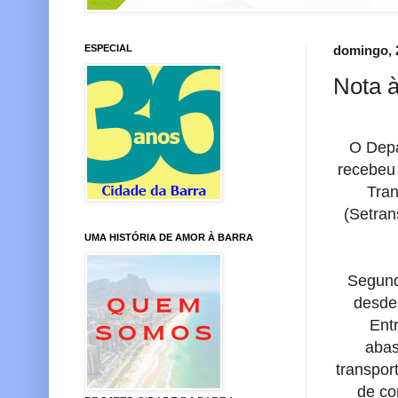
ESPECIAL
domingo, 
Nota 
O Depa
recebeu 
Tra
(Setran
UMA HISTÓRIA DE AMOR À BARRA
Segund
desde 
Ent
abas
transpor
de co