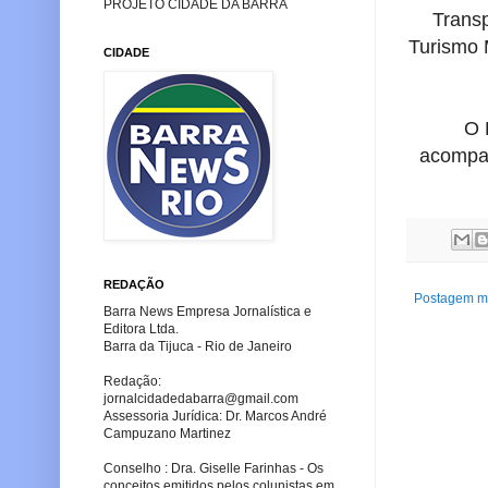
PROJETO CIDADE DA BARRA
Transp
Turismo 
CIDADE
O 
acompan
REDAÇÃO
Postagem ma
Barra News Empresa Jornalística e
Editora Ltda.
Barra da Tijuca - Rio de Janeiro
Redação:
jornalcidadedabarra
@gmail.com
Assessoria Jurídica: Dr. Marcos André
Campuzano Martinez
Conselho : Dra. Giselle Farinhas - Os
conceitos emitidos pelos colunistas em