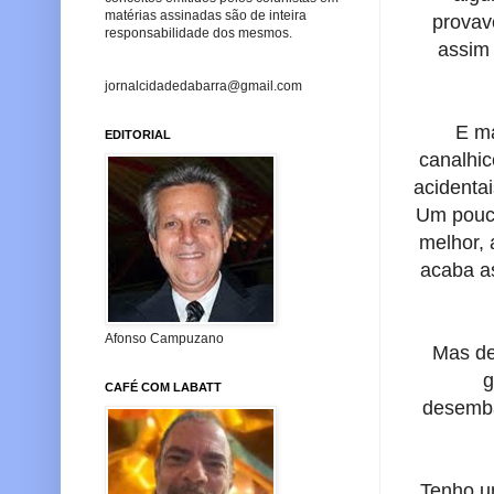
matérias assinadas são de inteira
provav
responsabilidade dos mesmos.
assim
jornalcidadedabarra@gmail.com
E ma
EDITORIAL
canalhic
acidenta
Um pouco
melhor, 
acaba a
Afonso Campuzano
Mas de
g
CAFÉ COM LABATT
desemba
Tenho um