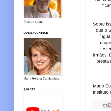
fica
Ricardo Labatt
Sobre iss
que o S
QUEM ACONTECE
língu
maqui
teste
irmãos. 
presta 
Maria Helena Camtamissa
Mario Eu
ZAP.ART
Institut