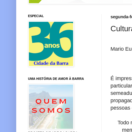
ESPECIAL
segunda-fe
Cultur
Mario Eu
É impres
UMA HISTÓRIA DE AMOR À BARRA
particul
semeadur
propagad
pessoas 
Todo 
men