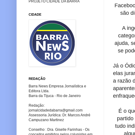
PROJETO CIDADE DA BARRA
Faceboo
são d
CIDADE
A ing
categor
ajuda, s
se pod
Já o Ódi
elas jur
REDAÇÃO
a razão 
Barra News Empresa Jornalística e
aparente
Editora Ltda.
enfraque
Barra da Tijuca - Rio de Janeiro
Redação:
É o qu
jornalcidadedabarra
@gmail.com
Assessoria Jurídica: Dr. Marcos André
partido
Campuzano Martinez
tudo in
Conselho : Dra. Giselle Farinhas - Os
algu
conceitos emitidos pelos colunistas em