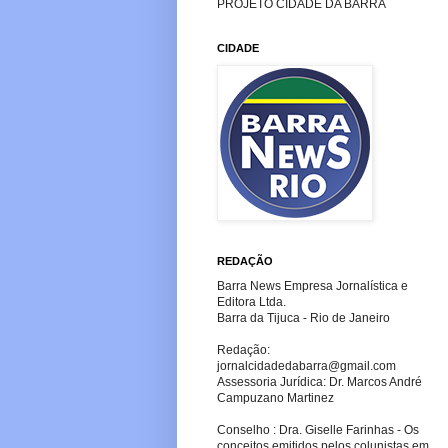
PROJETO CIDADE DA BARRA
CIDADE
REDAÇÃO
Barra News Empresa Jornalística e
Editora Ltda.
Barra da Tijuca - Rio de Janeiro
Redação:
jornalcidadedabarra
@gmail.com
Assessoria Jurídica: Dr. Marcos André
Campuzano Martinez
Conselho : Dra. Giselle Farinhas - Os
conceitos emitidos pelos colunistas em