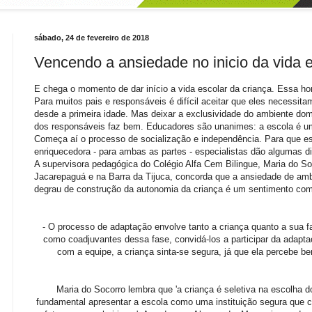
sábado, 24 de fevereiro de 2018
Vencendo a ansiedade no inicio da vida 
E chega o momento de dar início a vida escolar da criança. Essa h
Para muitos pais e responsáveis é difícil aceitar que eles necessi
desde a primeira idade. Mas deixar a exclusividade do ambiente domi
dos responsáveis faz bem. Educadores são unanimes: a escola é um 
Começa aí o processo de socialização e independência. Para que 
enriquecedora - para ambas as partes - especialistas dão algumas 
A supervisora pedagógica
do Colégio Alfa Cem Bilingue, Maria do S
Jacarepaguá e na Barra da Tijuca, concorda que a ansiedade de ambo
degrau de construção da autonomia da criança é um s
entimento com
- O processo de adaptação envolve tanto a criança quanto a sua fa
como coadjuvantes dessa fase, convidá-los a participar da adapt
com a equipe, a criança sinta-se segura, já que ela percebe b
Maria do Socorro lembra que 'a criança é seletiva na escolha 
fundamental apresentar a escola como uma instituição segura que 