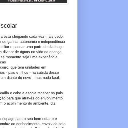
escolar
ora está chegando cada vez mais cedo.
tam de ganhar autonomia e independência
ciliar e passar uma parte do dia longe
divisor de águas na vida da criança.
esse momento seja uma experiência
dicas
ocorro, que tem unidades em
s - pais e filhos - na subida desse
um diante do novo - mas nada fácil;
mília e cabe a escola receber os pais
ação para que através do envolvimento
em o acolhimento do ambiente, diz.
do espaço para o seu bem estar e é
conduz ao conhecimento, envolvida pelo