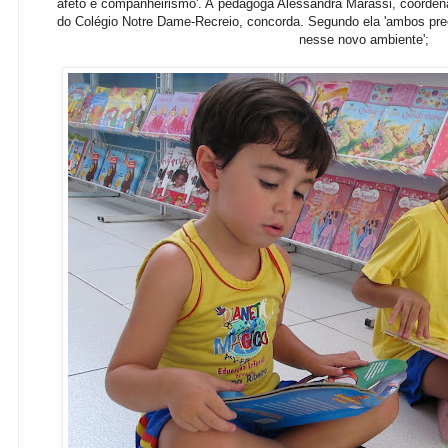
afeto e companheirismo'. A
pedagoga Alessandra Marassi, coordena
do Colégio Notre Dame-Recreio, concorda. Segundo ela 'ambos prec
nesse novo ambiente';