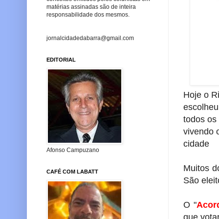
matérias assinadas são de inteira
responsabilidade dos mesmos.
jornalcidadedabarra@gmail.com
EDITORIAL
Hoje o R
escolheu
todos os
vivendo 
cidade
Afonso Campuzano
Muitos d
CAFÉ COM LABATT
São elei
O "
Acor
que vota