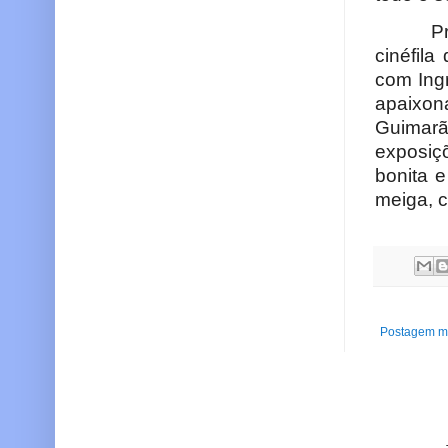
Pr
cinéfila
com Ingr
apaixon
Guimarã
exposiç
bonita 
meiga, 
Postagem ma