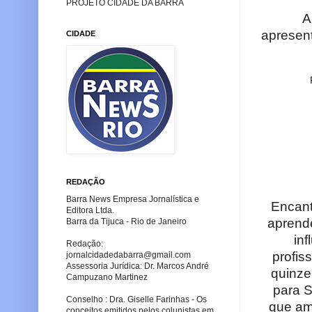
PROJETO CIDADE DA BARRA
Ai
apresen
CIDADE
REDAÇÃO
Barra News Empresa Jornalística e
Encan
Editora Ltda.
aprende
Barra da Tijuca - Rio de Janeiro
in
Redação:
profis
jornalcidadedabarra
@gmail.com
Assessoria Jurídica: Dr. Marcos André
quinze
Campuzano Martinez
para 
Conselho : Dra. Giselle Farinhas - Os
que am
conceitos emitidos pelos colunistas em