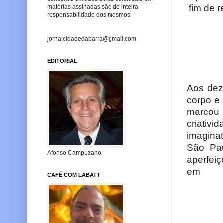
fim de 
matérias assinadas são de inteira
responsabilidade dos mesmos.
jornalcidadedabarra@gmail.com
EDITORIAL
Aos dez
corpo e
marcou 
criativ
imagina
São Pa
Afonso Campuzano
aperfe
CAFÉ COM LABATT