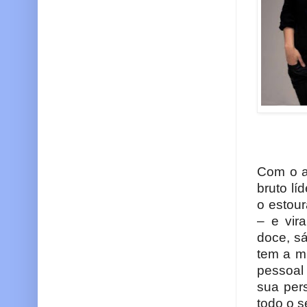
Com o a
bruto lí
o estour
– e vir
doce, sá
tem a m
pessoal 
sua per
todo o s