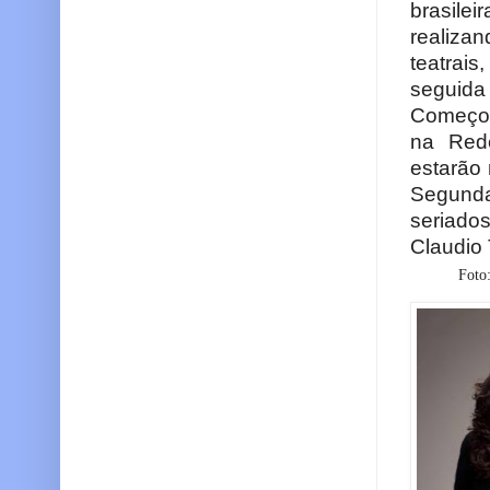
brasile
realiza
teatrais
seguida
Começou
na Red
estarão
Segunda
seriados
Claudio 
Foto