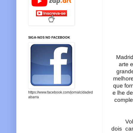
SIGA-NOS NO FACEBOOK
Madrid
arte 
grande
melhore
que fo
e lhe d
https://www.facebook.com/jornalcidaded
abarra
complet
Vo
dois ca