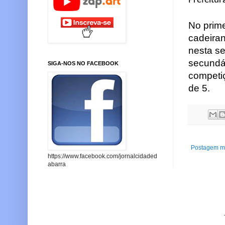
Prefeitur
No prime
cadeiran
nesta se
secundár
SIGA-NOS NO FACEBOOK
competiç
de 5.
Postagem ma
https://www.facebook.com/jornalcidaded
abarra