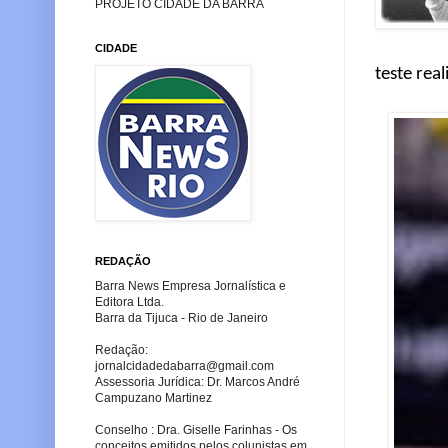
PROJETO CIDADE DA BARRA
CIDADE
teste rea
REDAÇÃO
Barra News Empresa Jornalística e
Editora Ltda.
Barra da Tijuca - Rio de Janeiro
Redação:
jornalcidadedabarra
@gmail.com
Assessoria Jurídica: Dr. Marcos André
Campuzano Martinez
Conselho : Dra. Giselle Farinhas - Os
conceitos emitidos pelos colunistas em