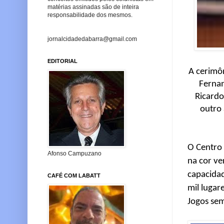
matérias assinadas são de inteira
responsabilidade dos mesmos.
jornalcidadedabarra@gmail.com
EDITORIAL
A cerimô
Fernan
Ricardo
outro 
O Centro 
Afonso Campuzano
na cor ve
capacidad
CAFÉ COM LABATT
mil lugar
Jogos sem