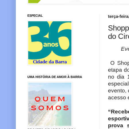
ESPECIAL
terça-feir
Shoppi
do Cir
Evento 
O Shopp
etapa do
no dia 
UMA HISTÓRIA DE AMOR À BARRA
especial
evento, 
acesso e
“Recebe
esporti
prova s