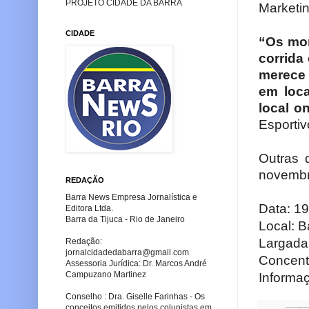
PROJETO CIDADE DA BARRA
Marketin
CIDADE
“Os mor
corrida
merece 
em loca
local o
Esportiv
Outras 
novembro
REDAÇÃO
Barra News Empresa Jornalística e
Data: 19
Editora Ltda.
Barra da Tijuca - Rio de Janeiro
Local: B
Largada
Redação:
jornalcidadedabarra
@gmail.com
Concent
Assessoria Jurídica: Dr. Marcos André
Campuzano Martinez
Informaç
Conselho : Dra. Giselle Farinhas - Os
conceitos emitidos pelos colunistas em