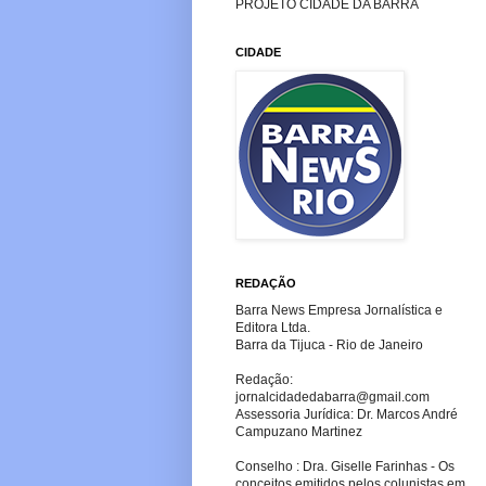
PROJETO CIDADE DA BARRA
CIDADE
REDAÇÃO
Barra News Empresa Jornalística e
Editora Ltda.
Barra da Tijuca - Rio de Janeiro
Redação:
jornalcidadedabarra
@gmail.com
Assessoria Jurídica: Dr. Marcos André
Campuzano Martinez
Conselho : Dra. Giselle Farinhas - Os
conceitos emitidos pelos colunistas em