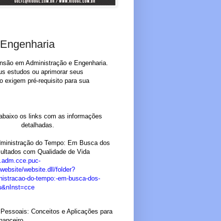
 Engenharia
ensão em Administração e Engenharia.
us estudos ou aprimorar seus
 exigem pré-requisito para sua
baixo os links com as informações
detalhadas.
ministração do Tempo: Em Busca dos
ultados com Qualidade de Vida
b.adm.cce.puc-
/website/website.dll/folder?
istracao-do-tempo:-em-busca-dos-
u&nInst=cce
Pessoais: Conceitos e Aplicações para
nanceiro