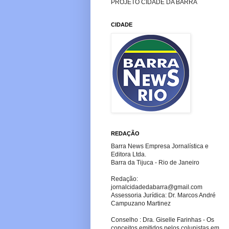
PROJETO CIDADE DA BARRA
CIDADE
REDAÇÃO
Barra News Empresa Jornalística e
Editora Ltda.
Barra da Tijuca - Rio de Janeiro
Redação:
jornalcidadedabarra
@gmail.com
Assessoria Jurídica: Dr. Marcos André
Campuzano Martinez
Conselho : Dra. Giselle Farinhas - Os
conceitos emitidos pelos colunistas em