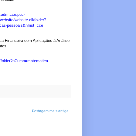
b.adm.cce.puc-
/website/website.dll/folder?
cas-pessoais&nInst=cce
a Financeira com Aplicações à Análise
ntos
ll/folder?nCurso=matematica-
Postagem mais antiga