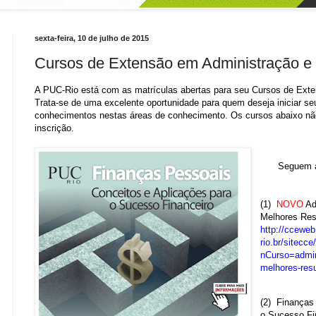
sexta-feira, 10 de julho de 2015
Cursos de Extensão em Administração e
A PUC-Rio está com as matrículas abertas para seu Cursos de Ext
Trata-se de uma excelente oportunidade para quem deseja iniciar se
conhecimentos nestas áreas de conhecimento. Os cursos abaixo não
inscrição.
Seguem a
(1)
NOVO
Ad
Melhores Res
http://ccewe
rio.br/sitecce
nCurso=admin
melhores-res
(2)
Finanças 
o Sucesso Fi