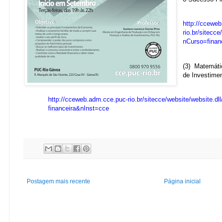
http://ccewe
rio.br/sitecce
nCurso=finan
(3)
Matemátic
de Investime
http://cceweb.adm.cce.puc-rio.br/sitecce/website/website.d
financeira&nInst=cce
Postagem mais recente
Página inicial