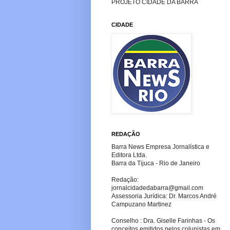
PROJETO CIDADE DA BARRA
CIDADE
REDAÇÃO
Barra News Empresa Jornalística e
Editora Ltda.
Barra da Tijuca - Rio de Janeiro
Redação:
jornalcidadedabarra
@gmail.com
Assessoria Jurídica: Dr. Marcos André
Campuzano Martinez
Conselho : Dra. Giselle Farinhas - Os
conceitos emitidos pelos colunistas em