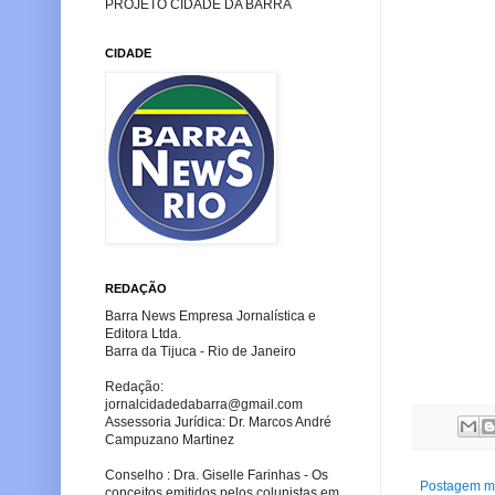
PROJETO CIDADE DA BARRA
CIDADE
REDAÇÃO
Barra News Empresa Jornalística e
Editora Ltda.
Barra da Tijuca - Rio de Janeiro
Redação:
jornalcidadedabarra
@gmail.com
Assessoria Jurídica: Dr. Marcos André
Campuzano Martinez
Conselho : Dra. Giselle Farinhas - Os
Postagem ma
conceitos emitidos pelos colunistas em