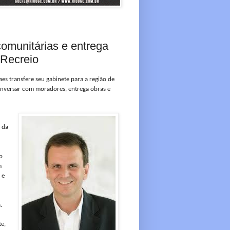
omunitárias e entrega
 Recreio
aes transfere seu gabinete para a região de
conversar com moradores, entrega obras e
 da
o
m
 e
.
te,