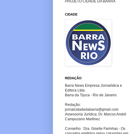
PROJETO CIDADE DA BARRA
CIDADE
REDAÇÃO
Barra News Empresa Jornalística e
Editora Ltda.
Barra da Tijuca - Rio de Janeiro
Redação:
jornalcidadedabarra
@gmail.com
Assessoria Jurídica: Dr. Marcos André
Campuzano Martinez
Conselho : Dra. Giselle Farinhas - Os
conceitos emitidos pelos colunistas em