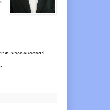
is
entro do Mercadão de Jacarepaguá)
ra