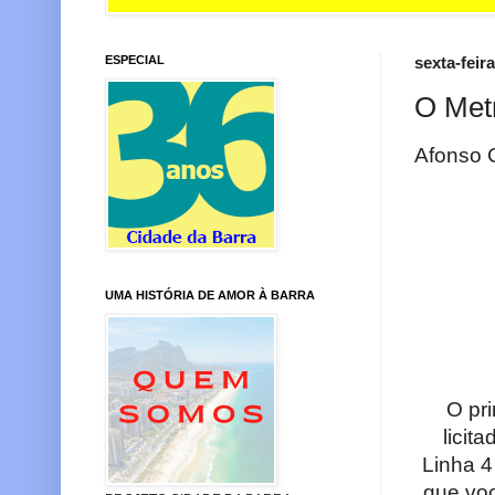
ESPECIAL
sexta-feir
O Metr
Afonso
UMA HISTÓRIA DE AMOR À BARRA
O pri
licit
Linha 4
que vo