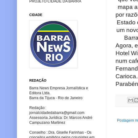
PROJETO CIDADE DA BARRA
mapa a
por razõ
CIDADE
Estado 
um novo
Barr
Agora, 
Hotel Wi
num café
Fernand
Carioca.
REDAÇÃO
Parabén
Barra News Empresa Jornalística e
Editora Ltda.
Barra da Tijuca - Rio de Janeiro
Redação:
jornalcidadedabarra
@gmail.com
Assessoria Jurídica: Dr. Marcos André
Postagem ma
Campuzano Martinez
Conselho : Dra. Giselle Farinhas - Os
conceitos emitidos pelos colunistas em