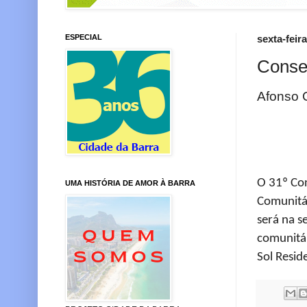
ESPECIAL
sexta-feir
Conse
Afonso
O 31º Co
UMA HISTÓRIA DE AMOR À BARRA
Comunitár
será na s
comunitár
Sol Resid