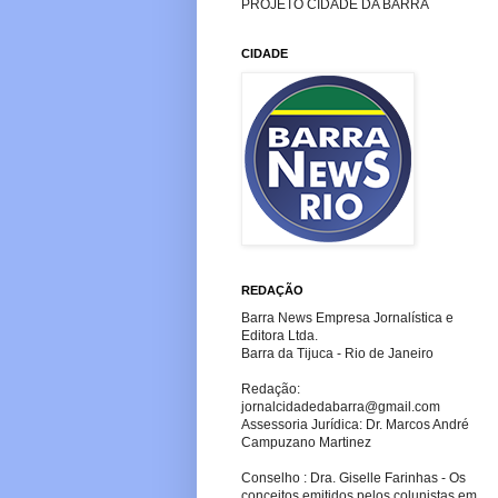
PROJETO CIDADE DA BARRA
CIDADE
REDAÇÃO
Barra News Empresa Jornalística e
Editora Ltda.
Barra da Tijuca - Rio de Janeiro
Redação:
jornalcidadedabarra
@gmail.com
Assessoria Jurídica: Dr. Marcos André
Campuzano Martinez
Conselho : Dra. Giselle Farinhas - Os
conceitos emitidos pelos colunistas em