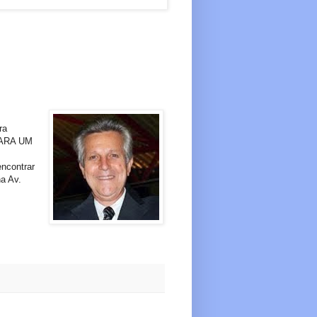
ra
 PARA UM
encontrar
na Av.