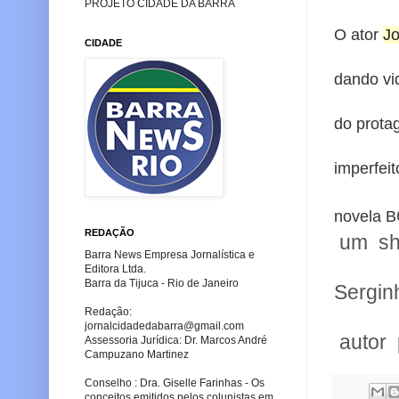
PROJETO CIDADE DA BARRA
O ator
J
CIDADE
dando vi
do protag
imperfeit
novela B
REDAÇÃO
um sh
Barra News Empresa Jornalística e
Editora Ltda.
Barra da Tijuca - Rio de Janeiro
Sergin
Redação:
jornalcidadedabarra
@gmail.com
autor 
Assessoria Jurídica: Dr. Marcos André
Campuzano Martinez
Conselho : Dra. Giselle Farinhas - Os
conceitos emitidos pelos colunistas em