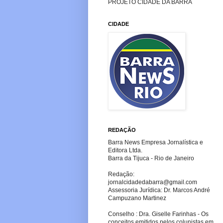
PROJETO CIDADE DA BARRA
CIDADE
REDAÇÃO
Barra News Empresa Jornalística e
Editora Ltda.
Barra da Tijuca - Rio de Janeiro
Redação:
jornalcidadedabarra
@gmail.com
Assessoria Jurídica: Dr. Marcos André
Campuzano Martinez
Conselho : Dra. Giselle Farinhas - Os
conceitos emitidos pelos colunistas em