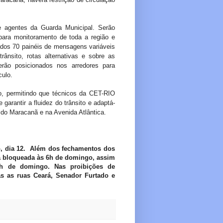
 agentes da Guarda Municipal. Serão
ara monitoramento de toda a região e
ados 70 painéis de mensagens variáveis
rânsito, rotas alternativas e sobre as
rão posicionados nos arredores para
culo.
o, permitindo que técnicos da CET-RIO
arantir a fluidez do trânsito e adaptá-
 do Maracanã e na Avenida Atlântica.
o, dia 12. Além dos fechamentos dos
rá bloqueada às 6h de domingo, assim
0h de domingo. Nas proibições de
as as ruas Ceará, Senador Furtado e