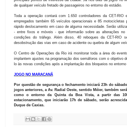
de qualquer veículo fretado de passageiros no entorno do estádio.
Toda a operação contará com 1.650 controladores da CET-RIO e
empregados também 65 veículos operacionais e 85 motocicletas p
rápido deslocamento em caso de alguma necessidade. Serão utiliz
- entre fixos e móveis - que informarão sobre as alterações no t
condições do tráfego. Além disso, 40 reboques da CET-RIO se
desobstrução das vias em caso de acidente ou quebra de algum veí
O Centro de Operações da Rio irá monitorar toda a área do event
implantem ajustes na programação dos semáforos com o objetivo de g
lo às novas condições após a implantação dos bloqueios no entorno
JOGO NO MARACANÃ
Por questão de segurança o fechamento iniciará 23h do sábad
jogos anteriores, a Av. Radial Oeste, sentido Méier, também se
como o entorno da Quinta da Boa Vista, a partir das 1
estacionamento, que iniciarão 17h de sábado, serão acrescid
Duque de Caxias.