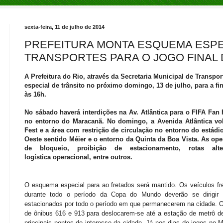
sexta-feira, 11 de julho de 2014
PREFEITURA MONTA ESQUEMA ESPE
TRANSPORTES PARA O JOGO FINAL
A Prefeitura do Rio, através da Secretaria Municipal de Transp
especial de trânsito no próximo domingo, 13 de julho, para a 
às 16h.
No sábado haverá interdições na Av. Atlântica para o FIFA Fan F
no entorno do Maracanã. No domingo, a Avenida Atlântica volt
Fest e a área com restrição de circulação no entorno do estádio
Oeste sentido Méier e o entorno da Quinta da Boa Vista. As o
de bloqueio, proibição de estacionamento, rotas alte
logística operacional, entre outros.
O esquema especial para ao fretados será mantido.
Os veículos fr
durante todo o período da Copa do Mundo deverão se dirigir 
estacionados por todo o período em que permanecerem na cidade. Os
de ônibus 616 e 913 para deslocarem-se até a estação de metrô d
principais pontos de interesse da cidade. Já nos dias de jogos no M