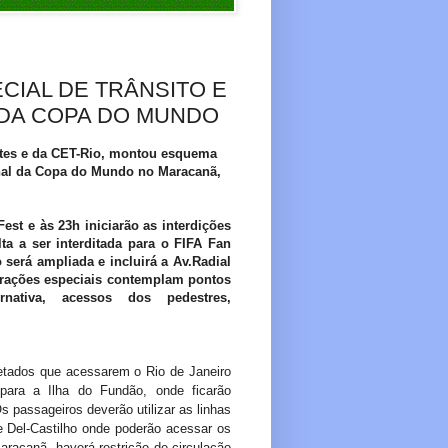
CIAL DE TRÂNSITO E
 DA COPA DO MUNDO
ortes e da CET-Rio, montou esquema
final da Copa do Mundo no Maracanã,
est e às 23h iniciarão as interdições
a a ser interditada para o FIFA Fan
 será ampliada e incluirá a Av.Radial
perações especiais contemplam pontos
rnativa, acessos dos pedestres,
etados que acessarem o Rio de Janeiro
para a Ilha do Fundão, onde ficarão
 passageiros deverão utilizar as linhas
e Del-Castilho onde poderão acessar os
aracanã, haverá restrição de circulação