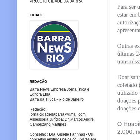
PROJETO CIDADE DA BARRA
Para ser 
estar em
CIDADE
autorizaç
apresenta
Outras ex
últimas 2
transmiss
Doar san
REDAÇÃO
coletado 
Barra News Empresa Jornalística e
utilizado
Editora Ltda.
doações p
Barra da Tijuca - Rio de Janeiro
doações c
Redação:
jornalcidadedabarra
@gmail.com
Assessoria Jurídica: Dr. Marcos André
O Hospit
Campuzano Martinez
2.000, n
Conselho : Dra. Giselle Farinhas - Os
conceitos emitidos pelos colunistas em