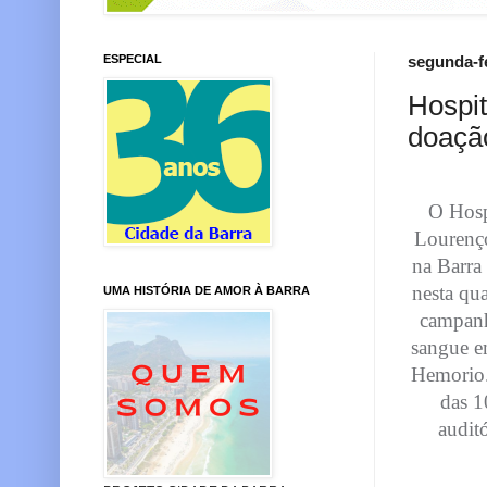
ESPECIAL
segunda-fe
Hospi
doaçã
O Hosp
Lourenç
na Barra 
nesta qua
UMA HISTÓRIA DE AMOR À BARRA
campanh
sangue e
Hemorio.
das 1
audit