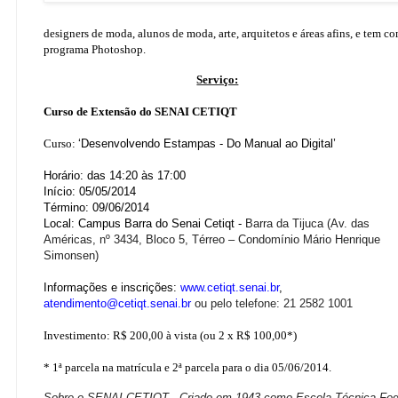
designers de moda, alunos de moda, arte, arquitetos e áreas afins, e tem 
programa Photoshop.
Serviço:
Curso de Extensão do SENAI CETIQT
Curso:
‘
Desenvolvendo Estampas - Do Manual ao Digital’
Horário: das 14:20 às 17:00
Início: 05/05/2014
Término: 09/06/2014
Local: Campus Barra do Senai Cetiqt -
Barra da Tijuca (Av. das
Américas, nº 3434, Bloco 5, Térreo – Condomínio Mário Henrique
Simonsen)
Informações e inscrições:
www.cetiqt.senai.br
,
atendimento@cetiqt.senai.br
ou pelo telefone: 21 2582 1001
Investimento: R$ 200,00 à vista (ou 2 x R$ 100,00*)
* 1ª parcela na matrícula e 2ª parcela para o dia 05/06/2014.
Sobre o SENAI CETIQT - Criado em 1943 como Escola Técnica Federa