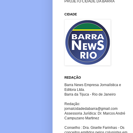
PROJETO CIDADE DA BARRA
CIDADE
REDAÇÃO
Barra News Empresa Jornalística e
Editora Ltda.
Barra da Tijuca - Rio de Janeiro
Redação:
jornalcidadedabarra
@gmail.com
Assessoria Jurídica: Dr. Marcos André
Campuzano Martinez
Conselho : Dra. Giselle Farinhas - Os
conceitos emitidos pelos colunistas em