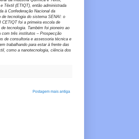
 Têxtil (ETIQT), então administrada
ada à Confederação Nacional da
o de tecnologia do sistema SENAI: o
I CETIQT foi a primeira escola de
 de tecnologia. Também foi pioneiro ao
a com três institutos – Prospecção
s de consultoria e assessoria técnica e
m trabalhando para estar à frente das
til, como a nanotecnologia, ciência dos
Postagem mais antiga