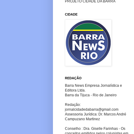
PROJETO CIDADE DA BARRA
CIDADE
REDAÇÃO
Barra News Empresa Jornalística e
Editora Ltda.
Barra da Tijuca - Rio de Janeiro
Redação:
jornalcidadedabarra
@gmail.com
Assessoria Jurídica: Dr. Marcos André
Campuzano Martinez
Conselho : Dra. Giselle Farinhas - Os
conceitos emitidos pelos colunistas em