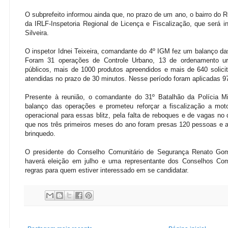
O subprefeito informou ainda que, no prazo de um ano, o bairro do 
da IRLF-Inspetoria Regional de Licença e Fiscalização, que será i
Silveira.
O inspetor Idnei Teixeira, comandante do 4º IGM fez um balanço da
Foram 31 operações de Controle Urbano, 13 de ordenamento u
públicos, mais de 1000 produtos apreendidos e mais de 640 solic
atendidas no prazo de 30 minutos. Nesse período foram aplicadas 97
Presente à reunião, o comandante do 31º Batalhão da Polícia Mi
balanço das operações e prometeu reforçar a fiscalização a moto
operacional para essas blitz, pela falta de reboques e de vagas no d
que nos três primeiros meses do ano foram presas 120 pessoas e 
brinquedo.
O presidente do Conselho Comunitário de Segurança Renato G
haverá eleição em julho e uma representante dos Conselhos Com
regras para quem estiver interessado em se candidatar.