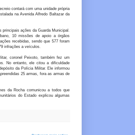
Recreio contará com uma unidade própria
nstalada na Avenida Alfredo Baltazar da
s principais ações da Guarda Municipal.
rbano, 10 missões de apoio a órgãos
itações recebidas, sendo que 577 foram
9 infrações a veículos.
litar, coronel Peixoto, também fez um
s. No entanto, ele citou a dificuldade
epósito da Polícia Militar. Ele informou
apreendidas 25 armas, fora as armas de
omes da Rocha comunicou a todos que
unitários do Estado explicou algumas