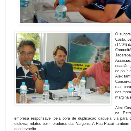
O subpre
Costa, p
(14/04) 
Comunitá
Jacarepa
Associaç
ocasião 
da políci
Alex tam
Conserva
ruas par
dos mora
marginai
Alex Cos
na Estr
empresa responsável pela obra de duplicação daquela via para 
ciclovia, relatos por moradores das Vargens. A Rua Pacuí também
conservação.