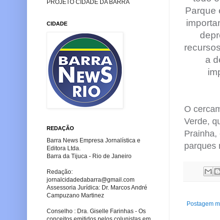
PROJETO CIDADE DA BARRA
Parque é
importan
CIDADE
depr
recurso
a d
im
O cercam
Verde, q
REDAÇÃO
Prainha, 
Barra News Empresa Jornalística e
parques 
Editora Ltda.
Barra da Tijuca - Rio de Janeiro
Redação:
jornalcidadedabarra
@gmail.com
Assessoria Jurídica: Dr. Marcos André
Campuzano Martinez
Postagem ma
Conselho : Dra. Giselle Farinhas - Os
conceitos emitidos pelos colunistas em