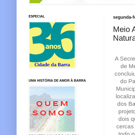
ESPECIAL
segunda-fe
Meio 
Natur
A Secre
de M
conclui
do Pa
UMA HISTÓRIA DE AMOR À BARRA
Munici
localiz
dos Ba
projet
dois q
cercas
todo o