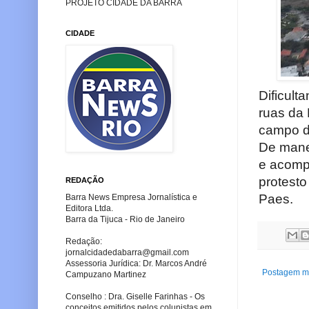
PROJETO CIDADE DA BARRA
CIDADE
Dificult
ruas da 
campo d
De manei
e acompa
protesto
REDAÇÃO
Paes.
Barra News Empresa Jornalística e
Editora Ltda.
Barra da Tijuca - Rio de Janeiro
Redação:
jornalcidadedabarra
@gmail.com
Assessoria Jurídica: Dr. Marcos André
Postagem ma
Campuzano Martinez
Conselho : Dra. Giselle Farinhas - Os
conceitos emitidos pelos colunistas em