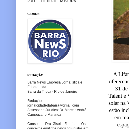
PROJETO CIDADE DA BARRA
CIDADE
A Lifan
REDAÇÃO
oferecen
Barra News Empresa Jornalística e
Editora Ltda.
31 de
Barra da Tijuca - Rio de Janeiro
Talent e 
Redação:
solar na 
jornalcidadedabarra
@gmail.com
estão in
Assessoria Jurídica: Dr. Marcos André
Campuzano Martinez
em mai
espaç
Conselho : Dra. Giselle Farinhas - Os
conceitos emitidos pelos colunistas em