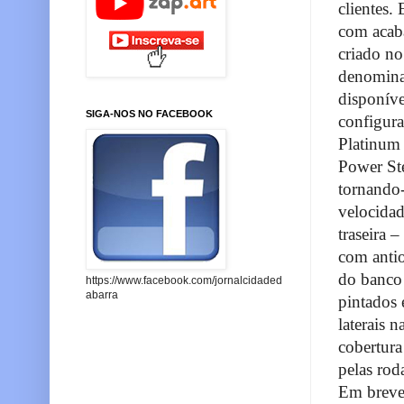
clientes.
com acab
criado no
denominaç
disponíve
SIGA-NOS NO FACEBOOK
configura
Platinum 
Power Ste
tornando-
velocidad
traseira 
com antio
do banco 
https://www.facebook.com/jornalcidaded
abarra
pintados 
laterais n
cobertura
pelas rod
Em breve 