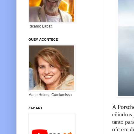
Ricardo Labatt
QUEM ACONTECE
Maria Helena Camtamissa
A Porsch
ZAP.ART
cilindros
tanto par
oferece d