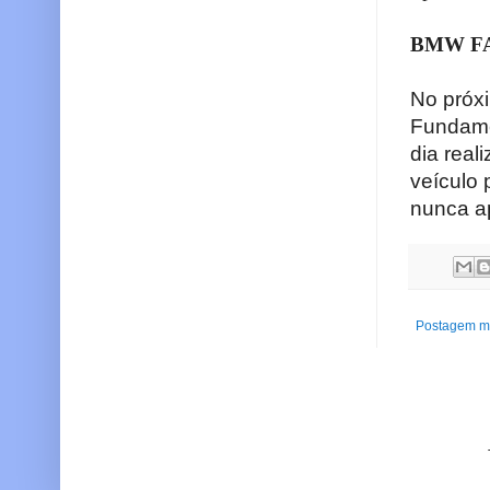
BMW FA
No próx
Fundame
dia real
veículo
nunca ap
Postagem ma