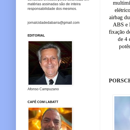
multim
matérias assinadas são de inteira
responsabilidade dos mesmos.
elétri
airbag du
jornalcidadedabarra@gmail.com
ABS e E
fixação d
EDITORIAL
de 4 
potê
PORSC
Afonso Campuzano
CAFÉ COM LABATT