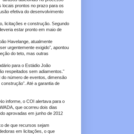
s locais prontos no prazo para os
lusão efetiva do desenvolvimento
 licitações e construção. Segundo
everia estar pronto em maio de
 João Havelange, atualmente
ser urgentemente exigido", apontou
reção do teto, mas outras
dário para o Estádio João
ão respeitados sem adiamentos."
nal do número de eventos, dimensão
construção". Até a garantia de
No informe, o COI alertava para o
a WADA, que ocorreu dois dias
sido aprovadas em junho de 2012
co de que recursos sejam
edoras em licitações, o que