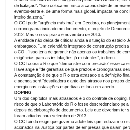
de licitação". "Isso coloca em risco a capacidade de ter esse
eventos-teste e, de uma forma mais global, impacta na conc
inteiro da zona."
O COI pede "urgência máxima" em Deodoro, no planejamento,
o cronograma indicado no documento, o projeto de Deodoro d
2012. Mas o novo prazo é novembro de 2013.
A entidade não deixa de criticar ainda a situação do estádio
embargado. "Um calendário integrado de construção precisa 
o COI. "Isso teria de garantir não apenas os trabalhos de cor
exigências para as instalações já existentes", indicou.
O COI cobra o Rio que "demonstre com precisão" esse calen
Havelange e "de garantias de que prazos e cronogramas ser
A constatação é de que o Rio está atrasado e a definição fi
e agenda será "desafiadora diante dos atrasos nos prazos de 
energia nas instalações esportivas estaria em aberto.
DOPING
Um dos capítulos mais atrasados é o do controle de doping. 
risco de que o Laboratório do Rio fosse descredenciado pel
depois da elaboração do documento. Leis que deveriam ter 
foram adiadas para setembro de 2013.
O COI ainda exige que governo adote leis que reduzam o ris
acionados na Justiça por partes de empresas que saiam perd