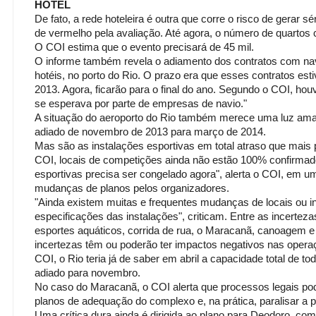
HOTEL
De fato, a rede hoteleira é outra que corre o risco de gerar s
de vermelho pela avaliação. Até agora, o número de quartos 
O COI estima que o evento precisará de 45 mil.
O informe também revela o adiamento dos contratos com n
hotéis, no porto do Rio. O prazo era que esses contratos e
2013. Agora, ficarão para o final do ano. Segundo o COI, ho
se esperava por parte de empresas de navio."
A situação do aeroporto do Rio também merece uma luz amar
adiado de novembro de 2013 para março de 2014.
Mas são as instalações esportivas em total atraso que mais
COI, locais de competições ainda não estão 100% confirmado
esportivas precisa ser congelado agora", alerta o COI, em u
mudanças de planos pelos organizadores.
"Ainda existem muitas e frequentes mudanças de locais ou in
especificações das instalações", criticam. Entre as incerteza
esportes aquáticos, corrida de rua, o Maracanã, canoagem 
incertezas têm ou poderão ter impactos negativos nas opera
COI, o Rio teria já de saber em abril a capacidade total de to
adiado para novembro.
No caso do Maracanã, o COI alerta que processos legais po
planos de adequação do complexo e, na prática, paralisar a 
Uma crítica dura ainda é dirigida ao plano para Deodoro, com