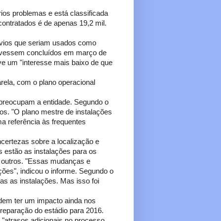
érios problemas e está classificada
contratados é de apenas 19,2 mil.
avios que seriam usados como
stivessem concluídos em março de
uve um "interesse mais baixo de que
ela, com o plano operacional
 preocupam a entidade. Segundo o
s. "O plano mestre de instalações
ma referência às frequentes
certezas sobre a localização e
s estão as instalações para os
e outros. "Essas mudanças e
ções", indicou o informe. Segundo o
das as instalações. Mas isso foi
dem ter um impacto ainda nos
preparação do estádio para 2016.
 "atrasos adicionais no processo