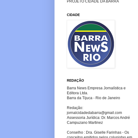
PROJETO CIDADE DA BARRA
CIDADE
REDAÇÃO
Barra News Empresa Jornalística e
Editora Ltda.
Barra da Tijuca - Rio de Janeiro
Redação:
jornalcidadedabarra
@gmail.com
Assessoria Jurídica: Dr. Marcos André
Campuzano Martinez
Conselho : Dra. Giselle Farinhas - Os
conceitos emitidos pelos colunistas em