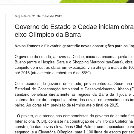
terça-feira, 21 de maio de 2013
Governo do Estado e Cedae iniciam obr
eixo Olímpico da Barra
Novos Troncos e Elevatória garantirão novas construções para os Jo
O governo do estado, através da Cedae, inicia na próxima quinta-feir
Bueno (entre o Hospital Sara e o Shopping Metropolitan-Barra), obr
conjunto com outras obras em execução, visa atingir a marca de 100
até 2016 (atualmente a cobertura é de 85%).
Com recursos do governo do estado, provenientes da Secretaria
Estadual de Conservação Ambiental e Desenvolvimento Urbano (F
sanitário beneficia diretamente as regiões da Barra da Tijuca 
sistema formal da companhia, além dos novos empreendimentos imo
bairro. As obras têm previsão de término até o final de 2015.
- O projeto, que atende aos compromissos do governo do estado fi
Intenacional (COI), consiste na construção de um Tronco Coletor n
construção das novas elevatórias Ollof Palme, com capacidade para
segundo, e a Elevatória Olímpica, para 1.100 litros de esgoto por 