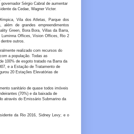
governador Sérgio Cabral de aumentar
sidente da Cedae, Wagner Victer.
ímpica, Vila dos Atletas, Parque dos
ah, além de grandes empreendimentos
lity Green, Bora Bora, Villas da Barra,
, Luminna Offices, Vision Offices, Rio 2
dentre outros.
ralmente realizado com recursos do
 com a população. Todas as
 de 100% de esgoto tratado na Barra da
007, e a Estação de Tratamento de
ugurou 20 Estações Elevatórias de
mento sanitário de quase todos imóveis
andeirantes (70%) e da baixada de
do através do Emissário Submarino da
esidente da Rio 2016, Sidney Levy; e o