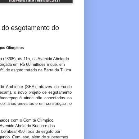
a do esgotamento do
gos Olímpicos
a (23/05), às 11h, na Avenida Abelardo
a orçada em R$ 60 milhões e que, em
% de esgoto tratado na Barra da Tijuca
 do Ambiente (SEA), através do Fundo
ecam), o novo projeto de esgotamento
e Jacarepaguá ainda não conectadas ao
biliários previstos e em construção no
rmados com o Comitê Olímpico
a Avenida Abelardo Bueno e das
 bombear 450 litros de esgoto por
segundo. Com isso, além de superarmos