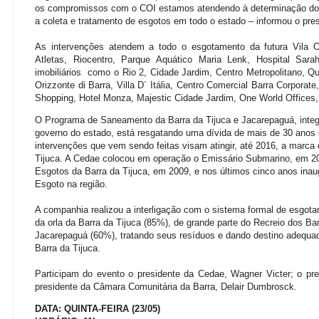
os compromissos com o COI estamos atendendo à determinação do 
a coleta e tratamento de esgotos em todo o estado – informou o pre
As intervenções atendem a todo o esgotamento da futura Vila Ol
Atletas, Riocentro,
Parque Aquático Maria Lenk, Hospital Sar
imobiliários como o Rio 2, Cidade Jardim, Centro Metropolitano, Qua
Orizzonte di Barra, Villa D´ Itália, Centro Comercial Barra Corporate
Shopping, Hotel Monza, Majestic Cidade Jardim, One World Offices, 
O Programa de Saneamento da Barra da Tijuca e Jacarepaguá, integ
governo do estado, está resgatando uma dívida de mais de 30 anos
intervenções que vem sendo feitas visam atingir, até 2016, a marca
Tijuca. A Cedae colocou em operação o Emissário Submarino, em 2
Esgotos da Barra da Tijuca, em 2009, e nos últimos cinco anos ina
Esgoto na região.
A companhia realizou a interligação com o sistema formal de esgota
da orla da Barra da Tijuca (85%), de grande parte do Recreio dos B
Jacarepaguá (60%), tratando seus resíduos e dando destino adequa
Barra da Tijuca.
Participam do evento o presidente da Cedae, Wagner Victer; o pr
presidente da Câmara Comunitária da Barra,
Delair Dumbrosck.
DATA: QUINTA-FEIRA (23/05)