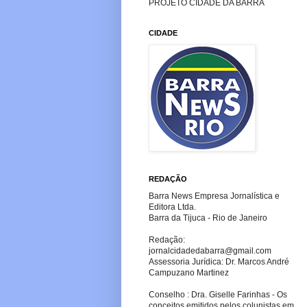
PROJETO CIDADE DA BARRA
CIDADE
REDAÇÃO
Barra News Empresa Jornalística e
Editora Ltda.
Barra da Tijuca - Rio de Janeiro
Redação:
jornalcidadedabarra
@gmail.com
Assessoria Jurídica: Dr. Marcos André
Campuzano Martinez
Conselho : Dra. Giselle Farinhas - Os
conceitos emitidos pelos colunistas em