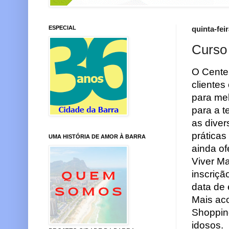
ESPECIAL
quinta-fei
Curso
O Cente
clientes
para mel
para a t
as diver
prática
UMA HISTÓRIA DE AMOR À BARRA
ainda of
Viver Ma
inscriçã
data de 
Mais ac
Shopping
idosos.