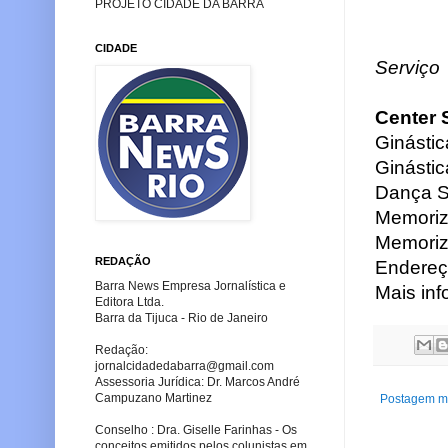
PROJETO CIDADE DA BARRA
CIDADE
Serviço
Center 
Ginástic
Ginástic
Dança Se
Memoriz
Memoriz
REDAÇÃO
Endereço
Barra News Empresa Jornalística e
Mais in
Editora Ltda.
Barra da Tijuca - Rio de Janeiro
Redação:
jornalcidadedabarra
@gmail.com
Assessoria Jurídica: Dr. Marcos André
Campuzano Martinez
Postagem ma
Conselho : Dra. Giselle Farinhas - Os
conceitos emitidos pelos colunistas em