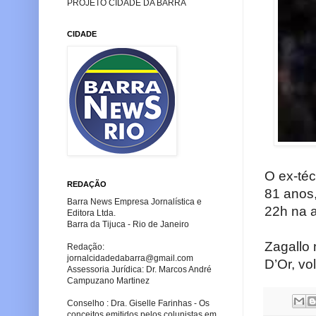
PROJETO CIDADE DA BARRA
CIDADE
O ex-téc
REDAÇÃO
81 anos,
Barra News Empresa Jornalística e
22h na a
Editora Ltda.
Barra da Tijuca - Rio de Janeiro
Zagallo 
Redação:
jornalcidadedabarra
@gmail.com
D’Or, vo
Assessoria Jurídica: Dr. Marcos André
Campuzano Martinez
Conselho : Dra. Giselle Farinhas - Os
conceitos emitidos pelos colunistas em