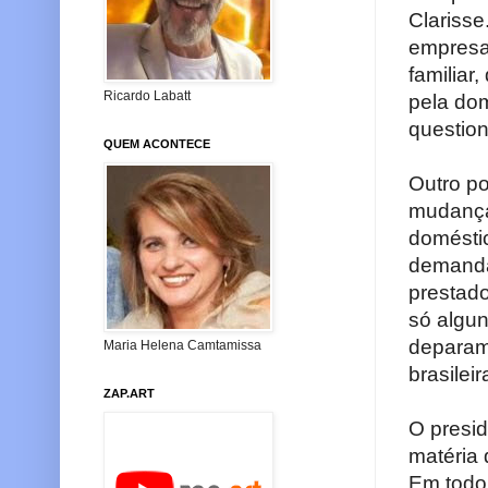
Clarisse
empresa,
familiar
Ricardo Labatt
pela dom
question
QUEM ACONTECE
Outro p
mudança
doméstic
demanda 
prestado
só algu
deparam
Maria Helena Camtamissa
brasileir
ZAP.ART
O presi
matéria 
Em todo 