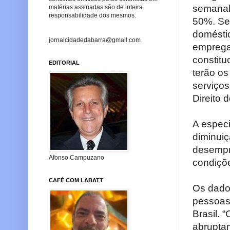
semanal 
matérias assinadas são de inteira
responsabilidade dos mesmos.
50%. Se 
doméstic
jornalcidadedabarra@gmail.com
emprega
constitu
EDITORIAL
terão os
serviços
Direito 
A espec
diminui
desempr
Afonso Campuzano
condiçõ
CAFÉ COM LABATT
Os dado
pessoas
Brasil.
abrupta