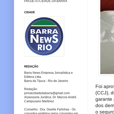
PROJETO CIDADE DA BARRA
CIDADE
REDAÇÃO
Barra News Empresa Jornalística e
Editora Ltda.
Barra da Tijuca - Rio de Janeiro
Foi apr
Redação:
(CCJ), 
jornalcidadedabarra
@gmail.com
Assessoria Jurídica: Dr. Marcos André
garante 
Campuzano Martinez
dos dema
Conselho : Dra. Giselle Farinhas - Os
o seguro
conceitos emitidos pelos colunistas em