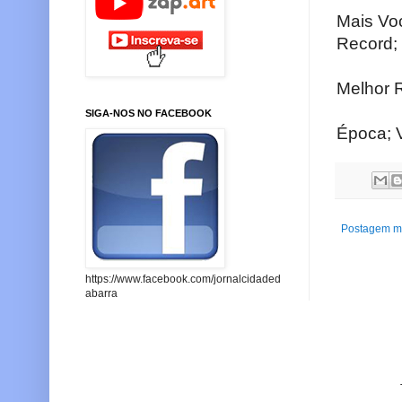
Mais Vo
Record;
Melhor R
SIGA-NOS NO FACEBOOK
Época; V
Postagem ma
https://www.facebook.com/jornalcidaded
abarra