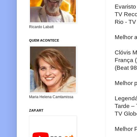
Evaristo
TV Reco
Rio - TV
Ricardo Labatt
Melhor 
QUEM ACONTECE
Clóvis M
França (
(Beat 98
Melhor 
Maria Helena Camtamissa
Legendár
Tarde –
ZAP.ART
TV Globo
Melhor 