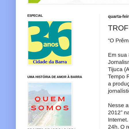
ESPECIAL
quarta-fei
TROFÉ
“O Prêmi
Em sua 
Jornalis
Tijuca (
Tempo Re
UMA HISTÓRIA DE AMOR À BARRA
a produ
jornalíst
Nesse a
2012” na
Internet
24h. O r