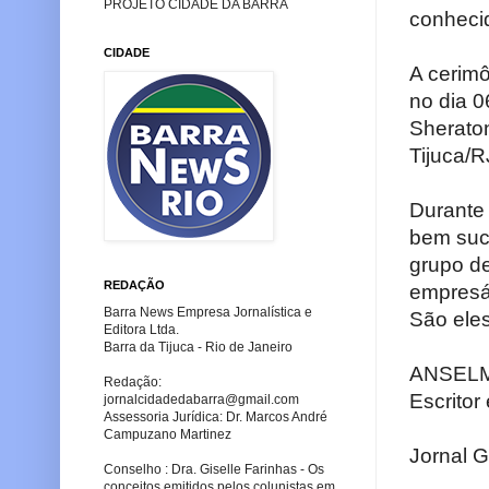
PROJETO CIDADE DA BARRA
conhecid
CIDADE
A cerimô
no dia 0
Sheraton
Tijuca/R
Durante
bem suc
grupo de
REDAÇÃO
empresár
Barra News Empresa Jornalística e
São eles
Editora Ltda.
Barra da Tijuca - Rio de Janeiro
ANSELMO
Redação:
Escritor
jornalcidadedabarra
@gmail.com
Assessoria Jurídica: Dr. Marcos André
Campuzano Martinez
Jornal G
Conselho : Dra. Giselle Farinhas - Os
conceitos emitidos pelos colunistas em