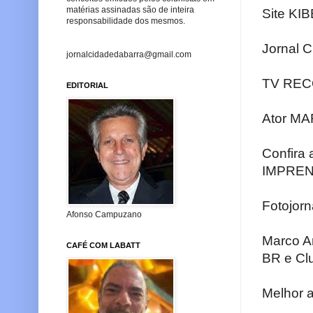
matérias assinadas são de inteira
Site KI
responsabilidade dos mesmos.
Jornal C
jornalcidadedabarra@gmail.com
TV RECO
EDITORIAL
Ator MA
Confira
IMPRE
Fotojorn
Afonso Campuzano
Marco An
CAFÉ COM LABATT
BR e Clu
Melhor a