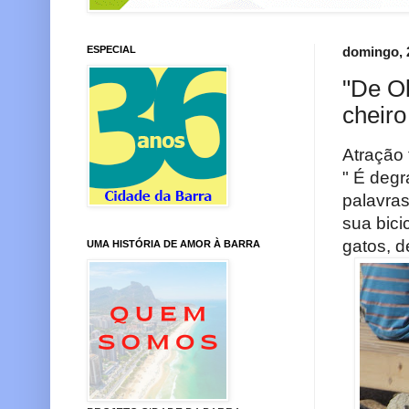
ESPECIAL
domingo, 
"De Ol
cheiro
Atração 
" É degr
palavra
sua bici
gatos, 
UMA HISTÓRIA DE AMOR À BARRA