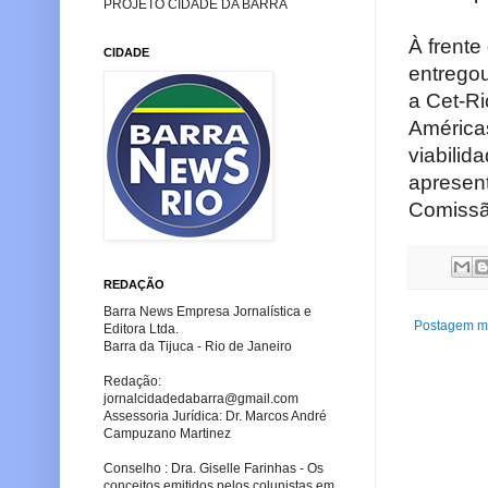
PROJETO CIDADE DA BARRA
À frente
CIDADE
entrego
a Cet-Ri
Américas
viabilid
apresen
Comissão
REDAÇÃO
Barra News Empresa Jornalística e
Postagem ma
Editora Ltda.
Barra da Tijuca - Rio de Janeiro
Redação:
jornalcidadedabarra
@gmail.com
Assessoria Jurídica: Dr. Marcos André
Campuzano Martinez
Conselho : Dra. Giselle Farinhas - Os
conceitos emitidos pelos colunistas em