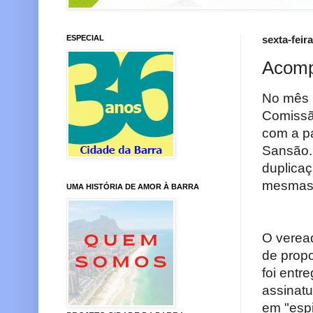
ESPECIAL
sexta-feira
Acomp
No mês 
Comissã
com a pa
Sansão. 
duplicaç
mesmas 
UMA HISTÓRIA DE AMOR À BARRA
O veread
de propo
foi entr
assinat
em "esp