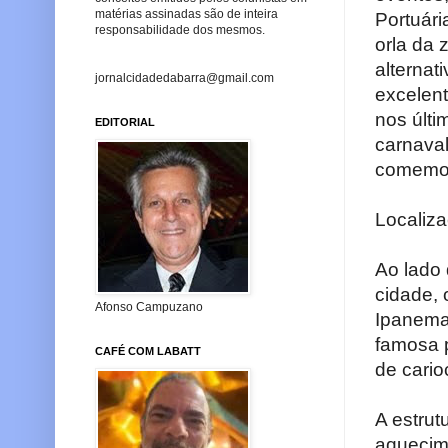
matérias assinadas são de inteira
Portuári
responsabilidade dos mesmos.
orla da 
alternat
jornalcidadedabarra@gmail.com
excelent
nos últ
EDITORIAL
carnava
comemor
Localiza
Ao lado
cidade,
Afonso Campuzano
Ipanema,
famosa p
CAFÉ COM LABATT
de cario
A estrut
aquecim