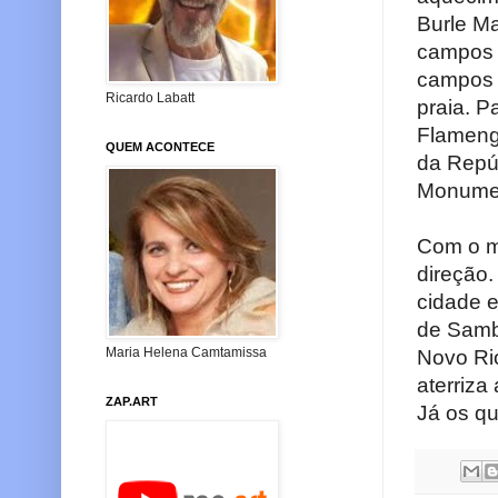
Burle Ma
campos d
campos d
Ricardo Labatt
praia. P
Flameng
QUEM ACONTECE
da Repúb
Monumen
Com o me
direção.
cidade e
de Samb
Maria Helena Camtamissa
Novo Rio
aterriza
ZAP.ART
Já os q