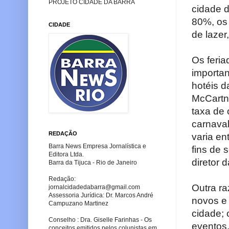
PROJETO CIDADE DA BARRA
cidade 
80%, os 
CIDADE
de lazer
Os feria
importa
hotéis d
McCartn
taxa de
carnava
REDAÇÃO
varia en
Barra News Empresa Jornalística e
fins de 
Editora Ltda.
diretor 
Barra da Tijuca - Rio de Janeiro
Redação:
Outra ra
jornalcidadedabarra
@gmail.com
Assessoria Jurídica: Dr. Marcos André
novos e 
Campuzano Martinez
cidade; 
Conselho : Dra. Giselle Farinhas - Os
eventos,
conceitos emitidos pelos colunistas em