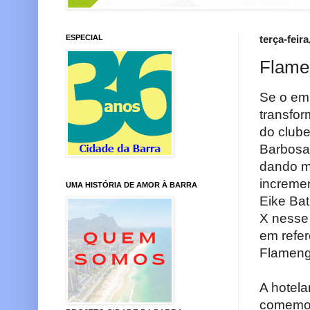
ESPECIAL
terça-feir
Flamen
Se o emp
transfor
do club
Barbosa
dando m
incremen
UMA HISTÓRIA DE AMOR À BARRA
Eike Bat
X nesse
em refer
Flameng
A hotela
comemora