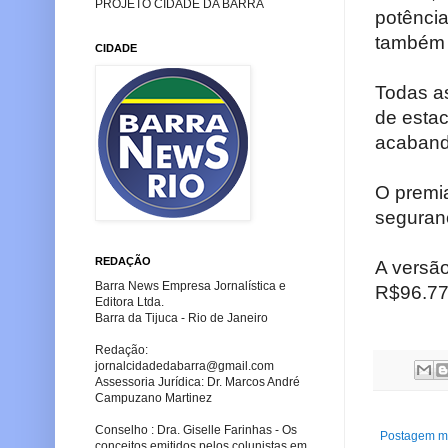
PROJETO CIDADE DA BARRA
potência
também c
CIDADE
Todas a
de esta
acaband
O premi
seguranç
REDAÇÃO
A versã
Barra News Empresa Jornalística e
R$96.77
Editora Ltda.
Barra da Tijuca - Rio de Janeiro
Redação:
jornalcidadedabarra
@gmail.com
Assessoria Jurídica: Dr. Marcos André
Campuzano Martinez
Conselho : Dra. Giselle Farinhas - Os
Postagem ma
conceitos emitidos pelos colunistas em