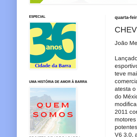
ESPECIAL
quarta-fei
CHEV
João M
Lançado 
esportiv
teve ma
comercia
UMA HISTÓRIA DE AMOR À BARRA
atesta o
do Méxi
modifica
2011 co
motores
potente
V6 3.0, 