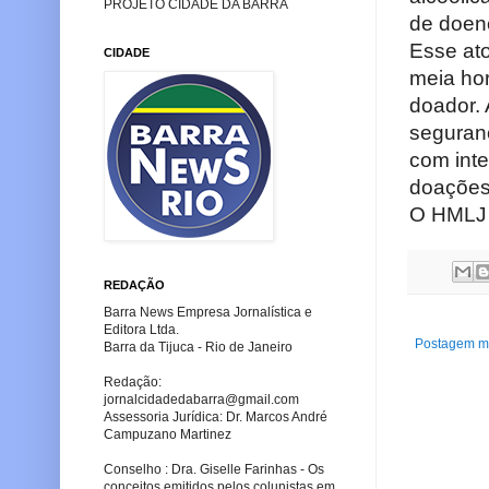
PROJETO CIDADE DA BARRA
de doenç
Esse ato
CIDADE
meia hor
doador. 
seguranç
com inte
doações 
O HMLJ f
REDAÇÃO
Barra News Empresa Jornalística e
Editora Ltda.
Postagem ma
Barra da Tijuca - Rio de Janeiro
Redação:
jornalcidadedabarra
@gmail.com
Assessoria Jurídica: Dr. Marcos André
Campuzano Martinez
Conselho : Dra. Giselle Farinhas - Os
conceitos emitidos pelos colunistas em