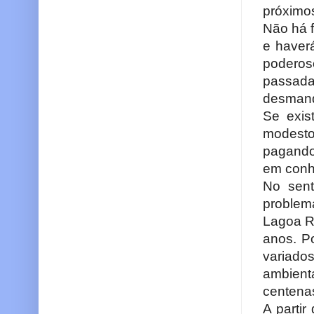
próximos
Não há f
e haverá
podero
passad
desman
Se exis
modest
pagando
em conh
No sent
problem
Lagoa Ro
anos. P
variado
ambient
centenas
A parti