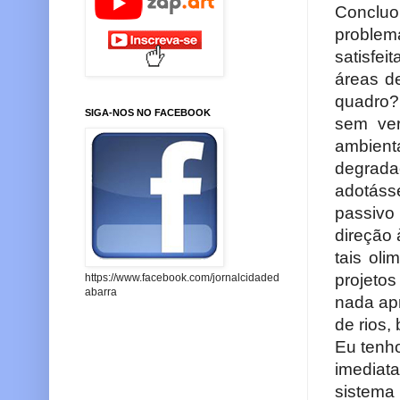
Concluo
problem
satisfe
áreas d
quadro?
SIGA-NOS NO FACEBOOK
sem ver
ambient
degrada
adotáss
passivo
direção 
tais ol
projeto
https://www.facebook.com/jornalcidaded
abarra
nada ap
de rios,
Eu tenh
imediat
sistema