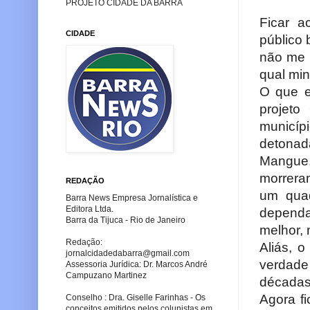
PROJETO CIDADE DA BARRA
Ficar a
CIDADE
público 
não me 
qual min
O que e
projet
municíp
detonad
Mangue,
morrera
REDAÇÃO
um quad
Barra News Empresa Jornalística e
Editora Ltda.
dependa
Barra da Tijuca - Rio de Janeiro
melhor, 
Redação:
Aliás, o
jornalcidadedabarra
@gmail.com
verdade
Assessoria Jurídica: Dr. Marcos André
Campuzano Martinez
décadas
Agora f
Conselho : Dra. Giselle Farinhas - Os
conceitos emitidos pelos colunistas em