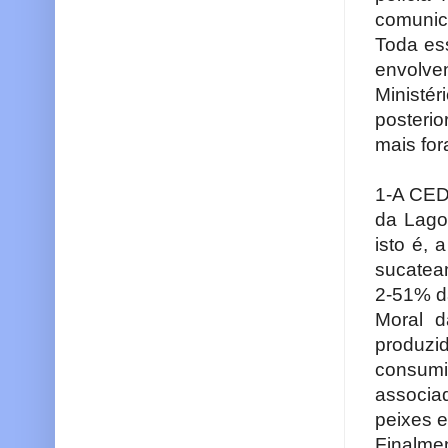
comunic
Toda es
envolve
Ministé
posteri
mais fo
1-A CED
da Lago
isto é, 
sucatea
2-51% d
Moral d
produzi
consum
associa
peixes 
Finalme