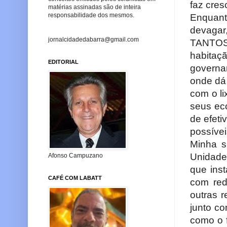
faz cres
matérias assinadas são de inteira
responsabilidade dos mesmos.
Enquant
devagar
jornalcidadedabarra@gmail.com
TANTOS 
habitaç
EDITORIAL
governa
onde dá 
com o l
seus ec
de efeti
possívei
Minha s
Unidade
Afonso Campuzano
que ins
CAFÉ COM LABATT
com red
outras 
junto co
como o 