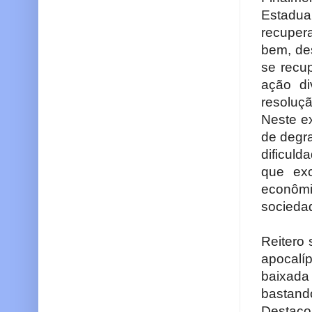
Estadua
recuper
bem, de
se recu
ação di
resoluç
Neste e
de degr
dificuld
que exc
econômi
sociedad
Reitero
apocalí
baixada
bastando
Destaco