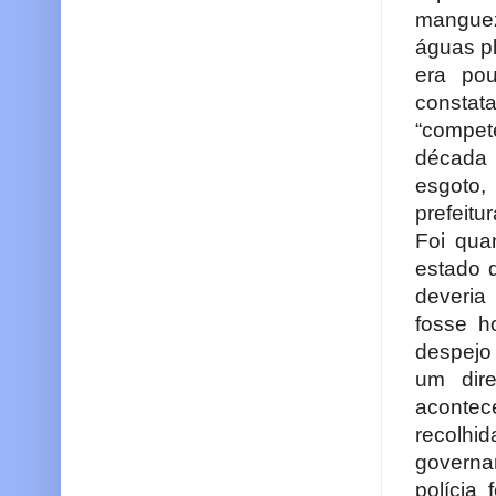
manguez
águas pl
era po
constata
“compet
década 
esgoto,
prefeitu
Foi qua
estado 
deveria
fosse h
despejo
um dire
aconte
recolhi
governa
polícia