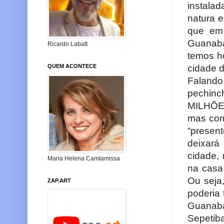
instala
natura e
que em
Guanaba
Ricardo Labatt
temos ho
cidade d
QUEM ACONTECE
Faland
pechin
MILHÕES
mas cor
“presen
deixará
cidade,
Maria Helena Camtamissa
na cas
Ou seja
ZAP.ART
poderia
Guanaba
Sepetiba